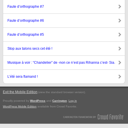
Faute d’orthographe #7
Faute d’orthographe #6
Faute d’orthographe #5
Stop aux talons secs cet été !
Musique à voir : “Chandelier” de -non ce n’est pas Rihanna c’est- Sia.
L’été sera flamand !
Exit the Mobile Edition
.
(view the standard browser version)
Proudly powered by
WordPress
and
Carrington
.
Log in
WordPress Mobile Edition
available from Crowd Favorite.