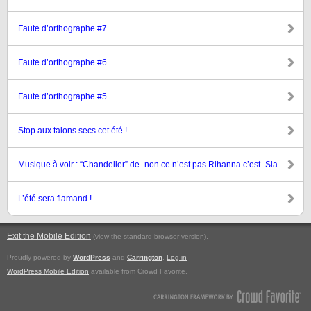
Faute d’orthographe #7
Faute d’orthographe #6
Faute d’orthographe #5
Stop aux talons secs cet été !
Musique à voir : “Chandelier” de -non ce n’est pas Rihanna c’est- Sia.
L’été sera flamand !
Exit the Mobile Edition
.
(view the standard browser version)
Proudly powered by
WordPress
and
Carrington
.
Log in
WordPress Mobile Edition
available from Crowd Favorite.