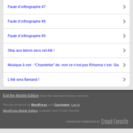
Faute d’orthographe #7
Faute d’orthographe #6
Faute d’orthographe #5
Stop aux talons secs cet été !
Musique à voir : “Chandelier” de -non ce n’est pas Rihanna c’est- Sia.
L’été sera flamand !
Exit the Mobile Edition
.
(view the standard browser version)
Proudly powered by
WordPress
and
Carrington
.
Log in
WordPress Mobile Edition
available from Crowd Favorite.