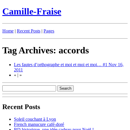
Camille-Fraise
Home
|
Recent Posts
|
Pages
Tag Archives: accords
Les fautes d’orthographe et moi et moi et moi… #1
Nov 16,
2011
«
|
»
Recent Posts
Soleil couchant à Lyon
French manucure café-doré
BD historique, une idée cadeau pour Noël !