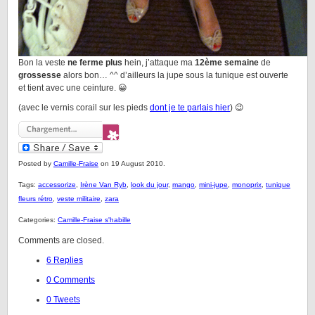
Bon la veste
ne ferme plus
hein, j’attaque ma
12ème semaine
de
grossesse
alors bon… ^^ d’ailleurs la jupe sous la tunique est ouverte
et tient avec une ceinture. 😀
(avec le vernis corail sur les pieds
dont je te parlais hier
) 😉
Posted by
Camille-Fraise
on 19 August 2010.
Tags:
accessorize
,
Irène Van Ryb
,
look du jour
,
mango
,
mini-jupe
,
monoprix
,
tunique
fleurs rétro
,
veste militaire
,
zara
Categories:
Camille-Fraise s'habille
Comments are closed.
6 Replies
0 Comments
0 Tweets