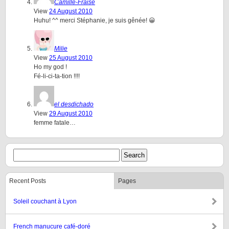
Camille-Fraise
View
24 August 2010
Huhu! ^^ merci Stéphanie, je suis gênée! 😀
Milie
View
25 August 2010
Ho my god !
Fé-li-ci-ta-tion !!!!
el desdichado
View
29 August 2010
femme fatale…
Recent Posts
Pages
Soleil couchant à Lyon
French manucure café-doré