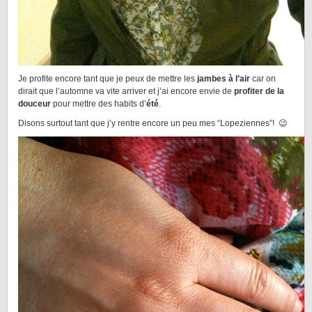
Je profite encore tant que je peux de mettre les
jambes à l’air
car on
dirait que l’automne va vite arriver et j’ai encore envie de
profiter de la
douceur
pour mettre des habits d’
été
.
Disons surtout tant que j’y rentre encore un peu mes “Lopeziennes”! 😉