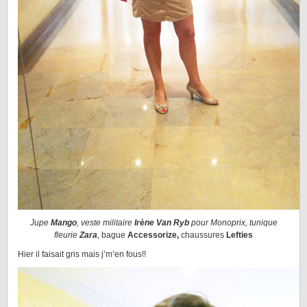
Jupe
Mango
, veste militaire
Irène Van Ryb
pour Monoprix, tunique
fleurie
Zara
, bague
Accessorize,
chaussures
Lefties
Hier il faisait gris mais j’m’en fous!!