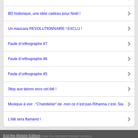
BD historique, une idée cadeau pour Noël !
Un mascara REVOLUTIONNAIRE ! EXCLU !
Faute d’orthographe #7
Faute d’orthographe #6
Faute d’orthographe #5
Stop aux talons secs cet été !
Musique à voir : “Chandelier” de -non ce n’est pas Rihanna c’est- Sia.
L’été sera flamand !
Exit the Mobile Edition
.
(view the standard browser version)