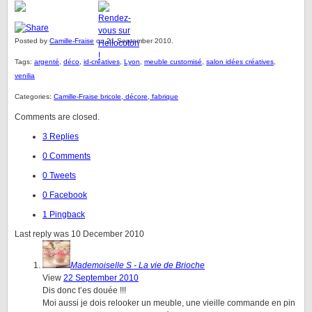
Posted by
Camille-Fraise
on 21 September 2010.
Tags:
argenté
,
déco
,
id-creatives
,
Lyon
,
meuble customisé
,
salon idées créatives
,
venilia
Categories:
Camille-Fraise bricole, décore, fabrique
Comments are closed.
3 Replies
0 Comments
0 Tweets
0 Facebook
1 Pingback
Last reply was 10 December 2010
Mademoiselle S - La vie de Brioche
View
22 September 2010
Dis donc t’es douée !!!
Moi aussi je dois relooker un meuble, une vieille commande en pin