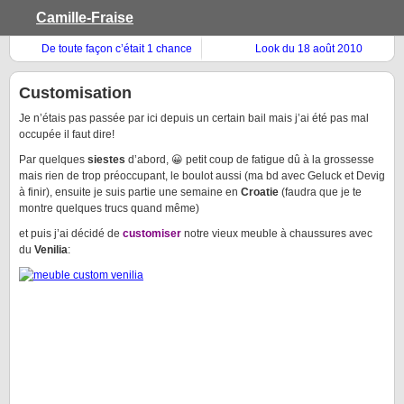
Camille-Fraise
De toute façon c’était 1 chance
Look du 18 août 2010
sur 2 …
Customisation
Je n’étais pas passée par ici depuis un certain bail mais j’ai été pas mal
occupée il faut dire!
Par quelques
siestes
d’abord, 😀 petit coup de fatigue dû à la grossesse
mais rien de trop préoccupant, le boulot aussi (ma bd avec Geluck et Devig
à finir), ensuite je suis partie une semaine en
Croatie
(faudra que je te
montre quelques trucs quand même)
et puis j’ai décidé de
customiser
notre vieux meuble à chaussures avec
du
Venilia
: