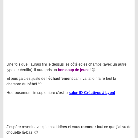
Une fois que j’aurais fini le dessus les côté et les champs (avec un autre
type de Venilia), il aura pris un
bon coup de jeune
! 😉
Et puis ça c’est juste de l’
échauffement
car il va falloir faire tout la
chambre du
bébé
! ^^
Heureusement fin septembre c’est le
salon ID-Créatives à Lyon!
J’espère revenir avec pleins d’
idées
et vous
raconter
tout ce que j’ai vu de
chouette là-bas! 😉