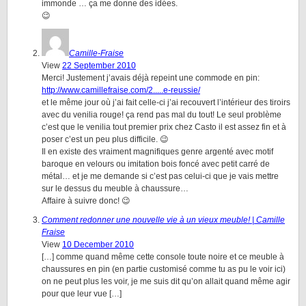
immonde … ça me donne des idées.
😉
Camille-Fraise
View
22 September 2010
Merci! Justement j’avais déjà repeint une commode en pin:
http://www.camillefraise.com/2.....e-reussie/
et le même jour où j’ai fait celle-ci j’ai recouvert l’intérieur des tiroirs
avec du venilia rouge! ça rend pas mal du tout! Le seul problème
c’est que le venilia tout premier prix chez Casto il est assez fin et à
poser c’est un peu plus difficile. 😉
Il en existe des vraiment magnifiques genre argenté avec motif
baroque en velours ou imitation bois foncé avec petit carré de
métal… et je me demande si c’est pas celui-ci que je vais mettre
sur le dessus du meuble à chaussure…
Affaire à suivre donc! 😉
Comment redonner une nouvelle vie à un vieux meuble! | Camille
Fraise
View
10 December 2010
[…] comme quand même cette console toute noire et ce meuble à
chaussures en pin (en partie customisé comme tu as pu le voir ici)
on ne peut plus les voir, je me suis dit qu’on allait quand même agir
pour que leur vue […]