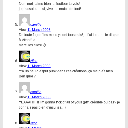
Non, moi j’aime bien la fleufleur tu vois!
je plussoie aussi, vive les match de foot!
camille
View
11 March 2008
De toute façon “les mecs y sont tous nuls! je l’ai lu dans le disque
à Vitaa!” :d
merci les filles! 😉
Nico
View
11 March 2008
Y’a un peu d’esprit punk dans ces créations, ça me plaît bien…
Ben quoi ?
camille
View
11 March 2008
YEAAAHHH! I’m gonna f*ck of all of you!! (pfff, crédible ou pas? je
connais pas bien d’insultes…)
Nico