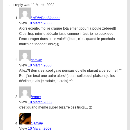
Last reply was 11 March 2008
LaFéeDesSiennes
View
10 March 2008
Alors écoute, moi je craque totalement pour la poule zébrée!!!
C’est trop mimi et décalé juste comme il faut: je ne peux que
t’encourager dans cette voie!!! ( hum, c’est quand le prochain
match de fooooot, dis?;-))
camille
View
10 March 2008
Allez?! Ben c’est cool ça je pensais qu’elle plairait à personne! ^^
Bon j’en ferai une autre alors! (ouais celles qui plaisent je les
décline, mais je radote je crois) ^^
broots
View
10 March 2008
c’est quand même super bizarre ces trucs… :))
Camille
View
10 March 2008