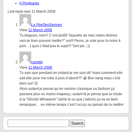
0 Pingbacks
Last reply was 11 March 2008
La FéeDesSiennes
View
11 March 2008
Tu blagues, hein? C’est plutôt “laquelle de mes robes divines
vais-je bien pouvoir mettre?” oui!!! Perso, je vote pour la noire à
pois…( quoi c’était pas le sujet?! Tant pis ;-))
camille
View
11 March 2008
Tu sais que pendant un instant je me suis dit “mais comment elle
sait elle pour ma robe à pois d’abord?!” 😀 Bon sang mais c’est
bien sur! 😉
Alors autant je pense qu’en version classique ou fashion ça
passera plus ou moins inaperçu, autant là je pense que la mode
à la “Ghosts Whisperer” (série tv us que j’adore) ça va se faire
remarquer… en même temps c’est l’occaz ou jamais de la mettre!