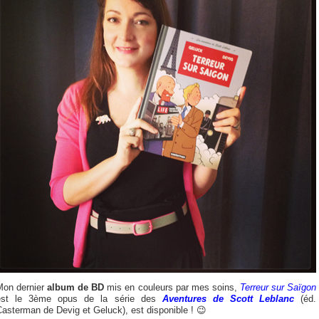
Mon dernier
album de BD
mis en couleurs par mes soins,
Terreur sur Saïgon
est le 3ème opus de la série des
Aventures de Scott Leblanc
(éd.
asterman de Devig et Geluck), est disponible ! 😉