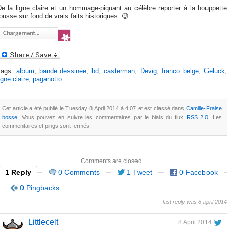
e la ligne claire et un hommage-piquant au célèbre reporter à la houppette
ousse sur fond de vrais faits historiques. 😉
Tags:
album
,
bande dessinée
,
bd
,
casterman
,
Devig
,
franco belge
,
Geluck
,
igne claire
,
paganotto
Cet article a été publié le Tuesday 8 April 2014 à 4:07 et est classé dans
Camille-Fraise
bosse
. Vous pouvez en suivre les commentaires par le biais du flux
RSS 2.0
. Les
commentaires et pings sont fermés.
Comments are closed.
1 Reply
0 Comments
1 Tweet
0 Facebook
0 Pingbacks
last reply was 8 april 2014
Littlecelt
8 April 2014