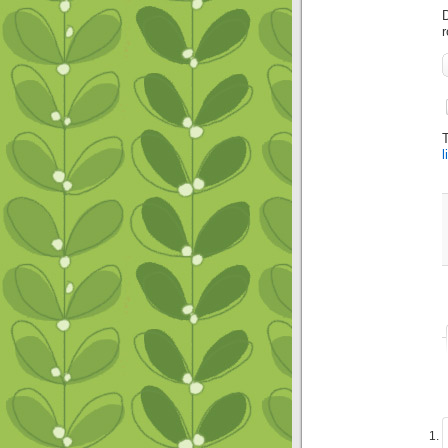
D
r
l