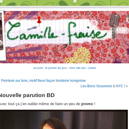
accueil
-
la promo du jour
-
mon site pro
-
j'aime
«
Peinture sur bois, motif fleuri façon broderie hongroise
Les Bons Souvenirs à NYC !
»
Nouvelle parution BD
vec tout ça j’en oublie même de faire un peu de
promo
!