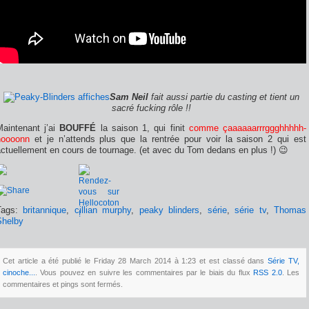
Sam Neil
fait aussi partie du casting et tient un
sacré fucking rôle !!
Maintenant j’ai
BOUFFÉ
la saison 1, qui finit
comme çaaaaaarrrggghhhhh-
noooonn
et je n’attends plus que la rentrée pour voir la saison 2 qui est
ctuellement en cours de tournage. (et avec du Tom dedans en plus !) 😉
Tags:
britannique
,
cillian murphy
,
peaky blinders
,
série
,
série tv
,
Thomas
Shelby
Cet article a été publié le Friday 28 March 2014 à 1:23 et est classé dans
Série TV,
cinoche...
. Vous pouvez en suivre les commentaires par le biais du flux
RSS 2.0
. Les
commentaires et pings sont fermés.