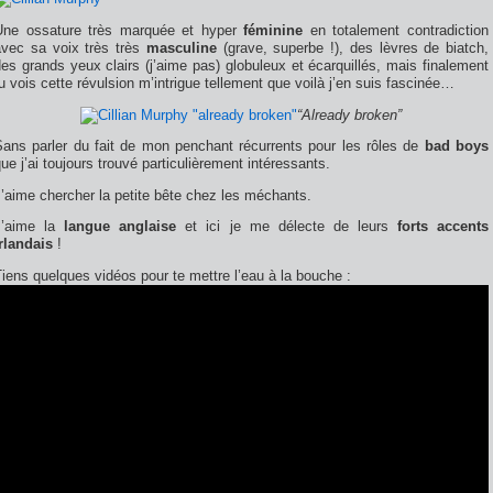
Une ossature très marquée et hyper
féminine
en totalement contradiction
avec sa voix très très
masculine
(grave, superbe !), des lèvres de biatch,
es grands yeux clairs (j’aime pas) globuleux et écarquillés, mais finalement
u vois cette révulsion m’intrigue tellement que voilà j’en suis fascinée…
“Already broken”
Sans parler du fait de mon penchant récurrents pour les rôles de
bad boys
ue j’ai toujours trouvé particulièrement intéressants.
’aime chercher la petite bête chez les méchants.
J’aime la
langue anglaise
et ici je me délecte de leurs
forts accents
rlandais
!
iens quelques vidéos pour te mettre l’eau à la bouche :