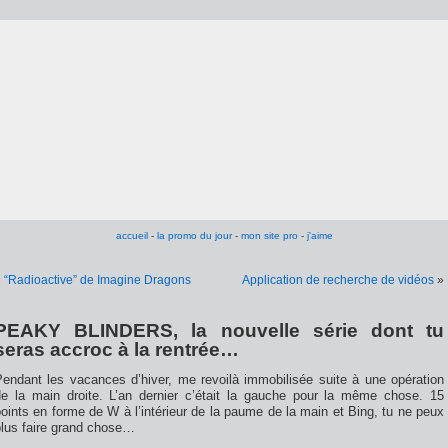
accueil
-
la promo du jour
-
mon site pro
-
j'aime
«
“Radioactive” de Imagine Dragons
Application de recherche de vidéos
»
PEAKY BLINDERS, la nouvelle série dont tu
seras accroc à la rentrée…
Pendant les vacances d’hiver, me revoilà immobilisée suite à une opération
de la main droite. L’an dernier c’était la gauche pour la même chose. 15
oints en forme de W à l’intérieur de la paume de la main et Bing, tu ne peux
plus faire grand chose…