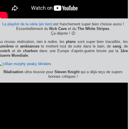
La playlist de la série (en lien)
est franchement super bien choisie aussi !
Essentiellement du
Nick Cave
et du
The White Stripes
.
Ça dépote ! 😉
u niveau réalisation, rien à redire, les
plans
sont super bien travaillés, les
lumières
et
ambiances
te mettent tout de suite dans le bain, de
sang
, de
scotch
et de
charbon
dans une Europe d’après-guerre brisée par la
1ère
Guerre Mondiale
.
Réalisation
ultra réussie pour
Steven Knight
qui a déjà reçu de supers
bonnes critiques !