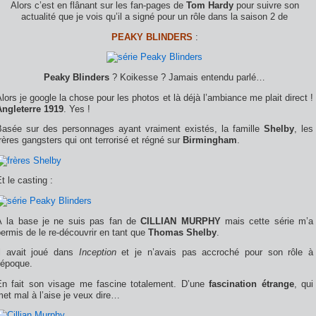
Alors c’est en flânant sur les fan-pages de
Tom Hardy
pour suivre son
actualité que je vois qu’il a signé pour un rôle dans la saison 2 de
PEAKY BLINDERS
:
Peaky Blinders
? Koikesse ? Jamais entendu parlé…
lors je google la chose pour les photos et là déjà l’ambiance me plait direct !
Angleterre 1919
. Yes !
Basée sur des personnages ayant vraiment existés, la famille
Shelby
, les
rères gangsters qui ont terrorisé et régné sur
Birmingham
.
t le casting :
À la base je ne suis pas fan de
CILLIAN MURPHY
mais cette série m’a
ermis de le re-découvrir en tant que
Thomas Shelby
.
Il avait joué dans
Inception
et je n’avais pas accroché pour son rôle à
’époque.
En fait son visage me fascine totalement. D’une
fascination étrange
, qui
et mal à l’aise je veux dire…