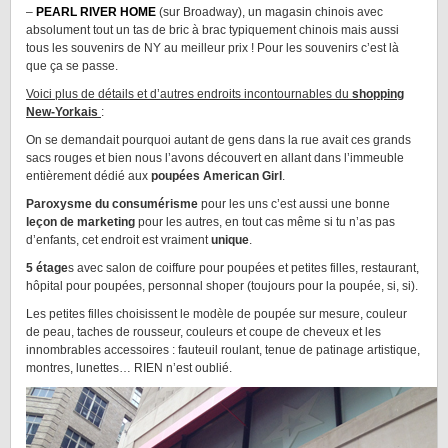
–
PEARL RIVER HOME
(sur Broadway), un magasin chinois avec
absolument tout un tas de bric à brac typiquement chinois mais aussi
tous les souvenirs de NY au meilleur prix ! Pour les souvenirs c’est là
que ça se passe.
Voici plus de détails et d’autres endroits incontournables du
shopping
New-Yorkais
:
On se demandait pourquoi autant de gens dans la rue avait ces grands
sacs rouges et bien nous l’avons découvert en allant dans l’immeuble
entièrement dédié aux
poupées American Girl
.
Paroxysme du consumérisme
pour les uns c’est aussi une bonne
leçon de marketing
pour les autres, en tout cas même si tu n’as pas
d’enfants, cet endroit est vraiment
unique
.
5 étage
s avec salon de coiffure pour poupées et petites filles, restaurant,
hôpital pour poupées, personnal shoper (toujours pour la poupée, si, si).
Les petites filles choisissent le modèle de poupée sur mesure, couleur
de peau, taches de rousseur, couleurs et coupe de cheveux et les
innombrables accessoires : fauteuil roulant, tenue de patinage artistique,
montres, lunettes… RIEN n’est oublié.