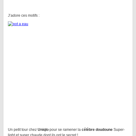
J’adore ces motifs :
Un petit tour chez
Uniqlo
pour se ramener la
célèbre doudoune
Super-
light et super chaude dont ils ont le secret !