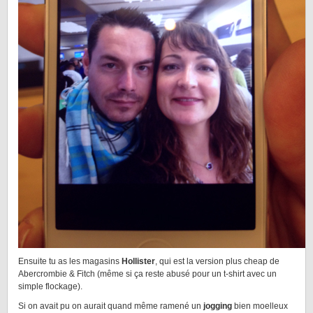
Ensuite tu as les magasins
Hollister
, qui est la version plus cheap de
Abercrombie & Fitch (même si ça reste abusé pour un t-shirt avec un
simple flockage).
Si on avait pu on aurait quand même ramené un
jogging
bien moelleux