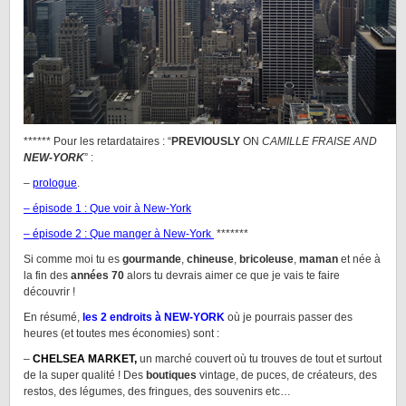
****** Pour les retardataires : “
PREVIOUSLY
ON
CAMILLE FRAISE AND
NEW-YORK
” :
–
prologue
.
– épisode 1 : Que voir à New-York
– épisode 2 : Que manger à New-York
*******
Si comme moi tu es
gourmande
,
chineuse
,
bricoleuse
,
maman
et née à
la fin des
années 70
alors tu devrais aimer ce que je vais te faire
découvrir !
En résumé,
les 2 endroits à NEW-YORK
où je pourrais passer des
heures (et toutes mes économies) sont :
–
CHELSEA MARKET,
un marché couvert où tu trouves de tout et surtout
de la super qualité ! Des
boutiques
vintage, de puces, de créateurs, des
restos, des légumes, des fringues, des souvenirs etc…