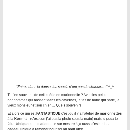
“Entrez dans la danse, les soucis n’ont pas de chance… !” ^_^
Tu t’en souviens de cette série en marionnette ? Avec les petits
bonhommes qui bossent dans les cavernes, le tas de boue qui parle, le
vieux monsieur et son chien… Quels souvenirs !
Et alors ce qui est
FANTASTIQUE
c’est qu’il y a l’atelier de
marionnettes
à la
Kermitt
!! (c’est con j’ai pas la photo sous la main) mais tu peux te
faire fabriquer une marionnette sur mesure ! ça aussi c’est un beau
cadeau unique à ramener pour soi ou pour offrir.