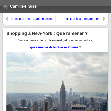
Camille-Fraise
C’est pas encore Noël mais les
Petit tour à la montagne en
cadeaux arrivent déjà ! Prêts ?
automne
Shopping à New-York : Que ramener ?
Voici le 3ème volet sur
New-York
, et non des moindres,
que ramener de la Grosse Pomme
?