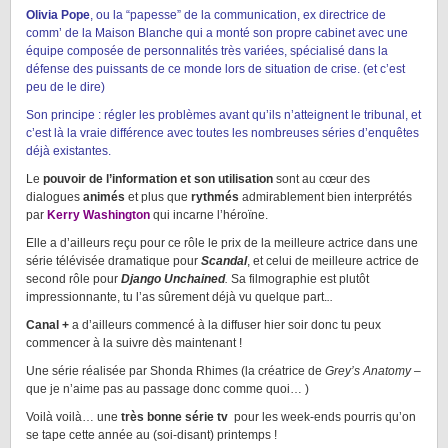
Olivia Pope
, ou la “papesse” de la communication, ex directrice de
comm’ de la Maison Blanche qui a monté son propre cabinet avec une
équipe composée de personnalités très variées, spécialisé dans la
défense des puissants de ce monde lors de situation de crise. (et c’est
peu de le dire)
Son principe : régler les problèmes avant qu’ils n’atteignent le tribunal, et
c’est là la vraie différence avec toutes les nombreuses séries d’enquêtes
déjà existantes.
Le
pouvoir de l’information et son utilisation
sont au cœur des
dialogues
animés
et plus que
rythmés
admirablement bien interprétés
par
Kerry Washington
qui incarne l’héroïne.
Elle a d’ailleurs reçu pour ce rôle le prix de la meilleure actrice dans une
série télévisée dramatique pour
Scandal
, et celui de meilleure actrice de
second rôle pour
Django Unchained
.
Sa filmographie est plutôt
impressionnante, tu l’as sûrement déjà vu quelque part.
..
Canal +
a d’ailleurs commencé à la diffuser hier soir donc tu peux
commencer à la suivre dès maintenant !
Une série réalisée par Shonda Rhimes (la créatrice de
Grey’s Anatomy
–
que je n’aime pas au passage donc comme quoi… )
Voilà voilà… une
très bonne série tv
pour les week-ends pourris qu’on
se tape cette année au (soi-disant) printemps !