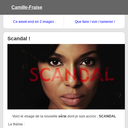
Camille-Fraise
Ce week-end en 2 images :
Que faire / voir / ramener /
manger à New-York City ?
Scandal !
Voici le visage de la nouvelle
série
dont je suis accroc :
SCANDAL
Le thème :