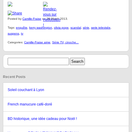
Posted by
Camille-Fraise
on 29 March 2013.
Tags:
enquête
,
kerry washington
,
olivia pope
,
scandal
,
série
,
serie televisée
,
suspens
,
tv
Categories:
Camille-Fraise aime
,
Série TV, cinoche...
Recent Posts
Soleil couchant à Lyon
French manucure café-doré
BD historique, une idée cadeau pour Noël !