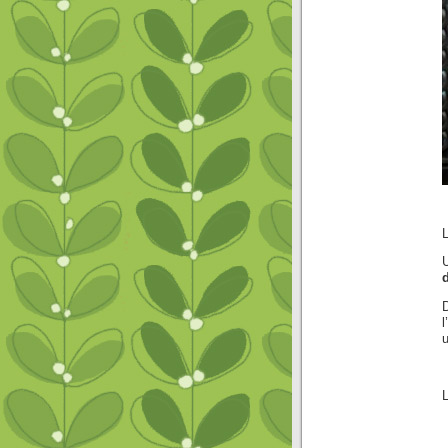
l’
u
L