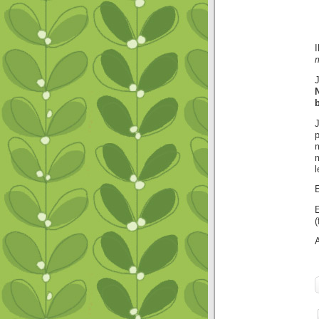
I
J
J
p
m
m
E
E
(
A