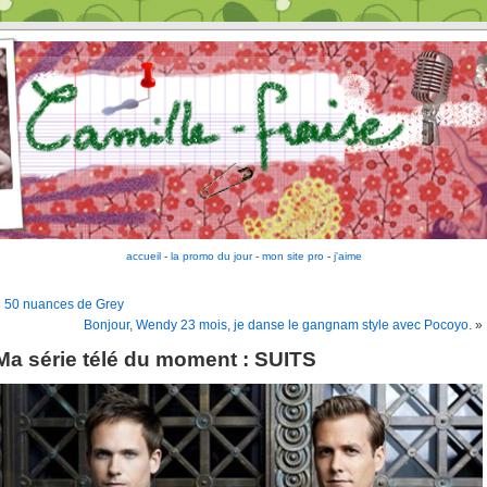
accueil
-
la promo du jour
-
mon site pro
-
j'aime
«
50 nuances de Grey
Bonjour, Wendy 23 mois, je danse le gangnam style avec Pocoyo.
»
Ma série télé du moment : SUITS