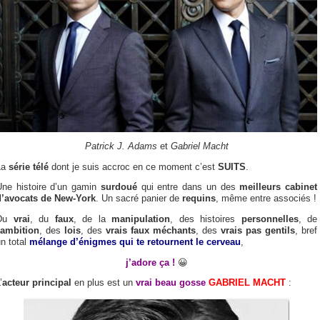
Patrick J. Adams
et
Gabriel Macht
La
série télé
dont je suis accroc en ce moment c’est
SUITS
.
Une histoire d’un gamin
surdoué
qui entre dans un des
meilleurs cabinet
d’avocats de New-York
. Un sacré panier de
requins
, même entre associés !
Du
vrai
, du
faux
, de la
manipulation
, des histoires
personnelles
, de
ambition
, des
lois
, des
vrais faux méchants
, des
vrais pas gentils
, bref
n total
mélange d’énigmes qui te retournent le cerveau
,
j’adore ça !
😀
’
acteur principal
en plus est un
vrai beau gosse
GABRIEL MACHT
: