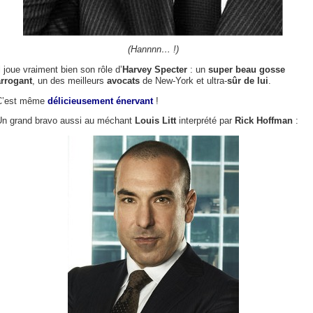
(Hannnn… !)
l joue vraiment bien son rôle d’
Harvey Specter
: un
super beau gosse
arrogant
, un des meilleurs
avocats
de New-York et ultra-
sûr de lui
.
C’est même
délicieusement énervant
!
Un grand bravo aussi au méchant
Louis Litt
interprété par
Rick Hoffman
: