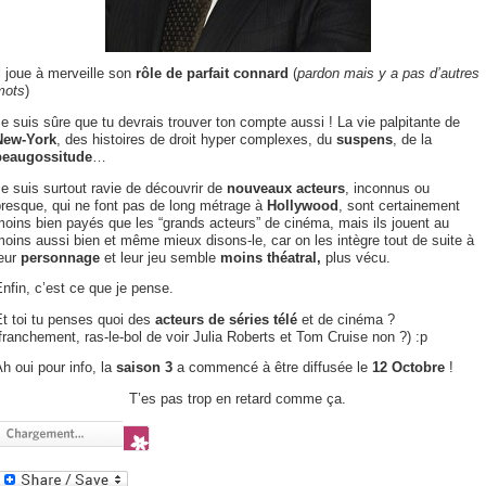
l joue à merveille son
rôle de parfait connard
(
pardon mais y a pas d’autres
mots
)
e suis sûre que tu devrais trouver ton compte aussi ! La vie palpitante de
New-York
, des histoires de droit hyper complexes, du
suspens
, de la
beaugossitude
…
e suis surtout ravie de découvrir de
nouveaux acteurs
, inconnus ou
resque, qui ne font pas de long métrage à
Hollywood
, sont certainement
oins bien payés que les “grands acteurs” de cinéma, mais ils jouent au
oins aussi bien et même mieux disons-le, car on les intègre tout de suite à
leur
personnage
et leur jeu semble
moins théatral,
plus vécu.
nfin, c’est ce que je pense.
t toi tu penses quoi des
acteurs de séries télé
et de cinéma ?
franchement, ras-le-bol de voir Julia Roberts et Tom Cruise non ?) :p
h oui pour info, la
saison 3
a commencé à être diffusée le
12 Octobre
!
T’es pas trop en retard comme ça.