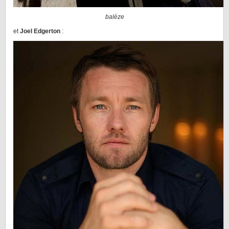
balèze
et
Joel Edgerton
: