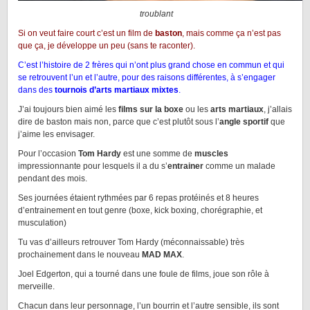
troublant
Si on veut faire court c’est un film de
baston
, mais comme ça n’est pas
que ça, je développe un peu (sans te raconter).
C’est l’histoire de 2 frères qui n’ont plus grand chose en commun et qui
se retrouvent l’un et l’autre, pour des raisons différentes, à s’engager
dans des
tournois d’arts martiaux mixtes
.
J’ai toujours bien aimé les
films sur la boxe
ou les
arts martiaux
, j’allais
dire de baston mais non, parce que c’est plutôt sous l’
angle sportif
que
j’aime les envisager.
Pour l’occasion
Tom Hardy
est une somme de
muscles
impressionnante pour lesquels il a du s’
entrainer
comme un malade
pendant des mois.
Ses journées étaient rythmées par 6 repas protéinés et 8 heures
d’entrainement en tout genre (boxe, kick boxing, chorégraphie, et
musculation)
Tu vas d’ailleurs retrouver Tom Hardy (méconnaissable) très
prochainement dans le nouveau
MAD MAX
.
Joel Edgerton, qui a tourné dans une foule de films, joue son rôle à
merveille.
Chacun dans leur personnage, l’un bourrin et l’autre sensible, ils sont