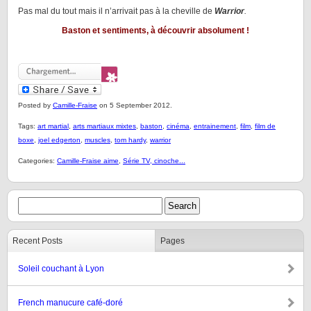
Pas mal du tout mais il n’arrivait pas à la cheville de
Warrior
.
Baston et sentiments, à découvrir absolument !
Posted by
Camille-Fraise
on 5 September 2012.
Tags:
art martial
,
arts martiaux mixtes
,
baston
,
cinéma
,
entrainement
,
film
,
film de
boxe
,
joel edgerton
,
muscles
,
tom hardy
,
warrior
Categories:
Camille-Fraise aime
,
Série TV, cinoche...
Recent Posts
Pages
Soleil couchant à Lyon
French manucure café-doré