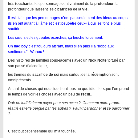
très
touchants
, les personnages ont vraiment de la
profondeur
, la
profondeur que laissent les
cicatrices de la vie.
Il est clair que les personnages n’ont pas seulement des bleus au corps,
ils en ont autant à l’âme et c’est peut-être ceux-là qui les font le plus
souffrir.
Les cœurs et les gueules écorchés, ça touche forcément.
Un
bad boy
c’est toujours attirant, mais si en plus il a “bobo aux
sentiments” : Wahou !
Des histoires de familles sous-jacentes avec un
Nick Nolte
torturé par
son passé d’alcoolique,
les thèmes du
sacrifice de soi
mais surtout de la
rédemption
sont
omniprésents.
Autant de choses qui nous touchent tous au quotidien lorsque l’on prend
le temps de voir les choses avec un peu de
recul
…
Doit-on indéfiniment payer pour ses actes ? Comment notre propre
réalité est-elle perçue par les autres ? Faut-il pardonner et se pardonner
?…
C’est tout cet ensemble qui m’a touchée.