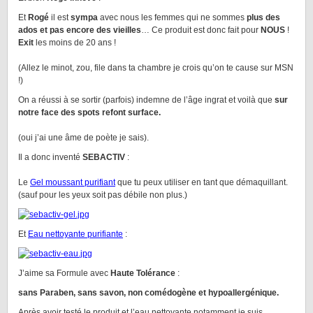
Et
Rogé
il est
sympa
avec nous les femmes qui ne sommes
plus des
ados et pas encore des vieilles
… Ce produit est donc fait pour
NOUS
!
Exit
les moins de 20 ans !
(Allez le minot, zou, file dans ta chambre je crois qu’on te cause sur MSN
!)
On a réussi à se sortir (parfois) indemne de l’âge ingrat et voilà que
sur
notre face des spots refont surface.
(oui j’ai une âme de poète je sais).
Il a donc inventé
SEBACTIV
:
Le
Gel moussant purifiant
que tu peux utiliser en tant que démaquillant.
(sauf pour les yeux soit pas débile non plus.)
Et
Eau nettoyante purifiante
:
J’aime sa Formule avec
Haute Tolérance
:
sans Paraben, sans savon, non comédogène et hypoallergénique.
Après avoir testé le produit et l’eau nettoyante notamment je suis