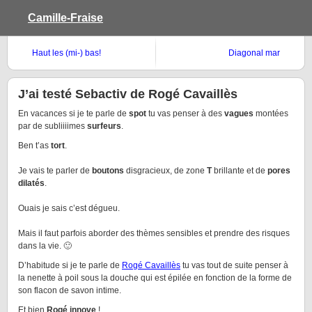
Camille-Fraise
Haut les (mi-) bas!
Diagonal mar
J’ai testé Sebactiv de Rogé Cavaillès
En vacances si je te parle de
spot
tu vas penser à des
vagues
montées
par de subliiiimes
surfeurs
.
Ben t’as
tort
.
Je vais te parler de
boutons
disgracieux, de zone
T
brillante et de
pores
dilatés
.
Ouais je sais c’est dégueu.
Mais il faut parfois aborder des thèmes sensibles et prendre des risques
dans la vie. 🙂
D’habitude si je te parle de
Rogé Cavaillès
tu vas tout de suite penser à
la nenette à poil sous la douche qui est épilée en fonction de la forme de
son flacon de savon intime.
Et bien
Rogé innove
!