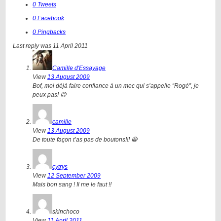
0 Tweets
0 Facebook
0 Pingbacks
Last reply was 11 April 2011
Camille d'Essayage
View
13 August 2009
Bof, moi déjà faire confiance à un mec qui s’appelle “Rogé”, je
peux pas! 😉
camille
View
13 August 2009
De toute façon t’as pas de boutons!!! 😀
cytrys
View
12 September 2009
Mais bon sang ! Il me le faut !!
skinchoco
View
11 April 2011