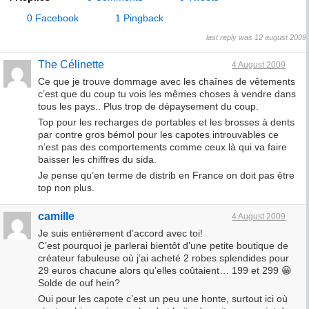
0 Facebook
1 Pingback
last reply was 12 august 2009
The Célinette
4 August 2009
Ce que je trouve dommage avec les chaînes de vêtements
c’est que du coup tu vois les mêmes choses à vendre dans
tous les pays.. Plus trop de dépaysement du coup.
Top pour les recharges de portables et les brosses à dents
par contre gros bémol pour les capotes introuvables ce
n’est pas des comportements comme ceux là qui va faire
baisser les chiffres du sida.
Je pense qu’en terme de distrib en France on doit pas être
top non plus.
camille
4 August 2009
Je suis entièrement d’accord avec toi!
C’est pourquoi je parlerai bientôt d’une petite boutique de
créateur fabuleuse où j’ai acheté 2 robes splendides pour
29 euros chacune alors qu’elles coûtaient… 199 et 299 😀
Solde de ouf hein?
Oui pour les capote c’est un peu une honte, surtout ici où