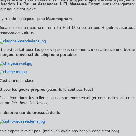
direction La Pau et descendre à El Maresme Forum
sans changement
our nous c’est nickel.
l y a + de boutiques qu’au
Maremagnum
.
Dedans c’est un peu comme à La Part Dieu en un peu
+ petit et surtout
beaucoup + calme
:
Et c’est parfait pour les geeks que nous sommes car on a trouvé une
borne
chargeur universel de téléphone portable
:
’est vraiment class!
Et pour les
geeks propres
(ouais ils le sont pas tous)
Y a même dans les toilettes du centre commercial (et dans celles de notre
ar préféré Rosa Del Raval),
un
distributeur de brosse à dents
:
ais capote y avait pas. (mais j’en avais pas besoin donc c’est bon)