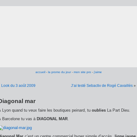
accueil
-
la promo du jour
-
mon site pro
-
j'aime
«
Look du 3 août 2009
J’ai testé Sebactiv de Rogé Cavaillès
»
Diagonal mar
 Lyon quand tu veux faire les boutiques peinard, tu
oublies
La Part Dieu.
À Barcelone tu vas à
DIAGONAL MAR
.
Diagonal Mar
c’est un centre commercial hyper simple d’accès,
ligne jaune