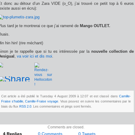
Et donc au détour d’un Zara VIDE (o_O), j’ai trouvé ce petit top à 6 euros
existe aussi en écru):
lus tard je te montrerai ce que j’ai ramené de
Mango OUTLET.
Ouais.
in hin hin! (rire méchant)
Sinon je te rappelle que si tu es intéressée par la
nouvelle collection de
Desigual
,
va voir ici et dis moi
.
Cet article a été publié le Tuesday 4 August 2009 à 12:07 et est classé dans
Camille-
Fraise s'habille
,
Camille-Fraise voyage
. Vous pouvez en suivre les commentaires par le
biais du flux
RSS 2.0
. Les commentaires et pings sont fermés.
Comments are closed.
4 Replies
0 Comments
0 Tweets