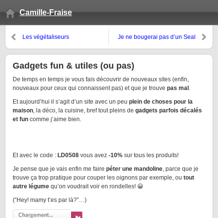
Camille-Fraise
Les végétaliseurs
Je ne bougerai pas d’un Seal
Gadgets fun & utiles (ou pas)
De temps en temps je vous fais découvrir de nouveaux sites (enfin,
nouveaux pour ceux qui connaissent pas) et que je trouve
pas mal
.
Et aujourd’hui il s’agit d’un site avec un peu
plein de choses pour la
maison
, la déco, la cuisine, bref tout pleins de
gadgets parfois décalés
et fun
comme j’aime bien.
Et avec le code :
LD0508
vous avez
-10%
sur tous les produits!
Je pense que je vais enfin me faire
péter une mandoline
, parce que je
trouve ça trop pratique pour couper les oignons par exemple, ou
tout
autre légume
qu’on voudrait voir en rondelles! 😀
(“Hey! mamy t’es par là?”…)