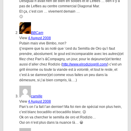
Desigual n’avait rien de bien en soldes et le Lefties … ben il y a
pas de Lefties au centre commercial Diagonal Mar.
Et ça, c’est con … vivement demain …
🙂
BBCam
View
4 August 2008
Putain mais vive Bimbo, non?
(j’espere que tu as noté que ‘cest du Semilla de Oro qu’i faut
prendre, aboslument. le gout est incomparable avec les autres)(et
filez chez Pan’s &Compagny, un jour, pour le dejeuner)(et tentez
aussi d’aller chez Rodizio (
http://www.elrodiziogrill.com/
) c’est un
grill énorme ou toute la viande est à volonté, et tout le reste, et
c’est à se damner)(et comme vous faites un peu dans la
démesure, si j’ai bien compris, là….)
camille
View
4 August 2008
Pan’s on l’a fait l’an dernier! Ma foi rien de spécial non plus hein,
c’est blanc bocadillo et bocadillo blanc. 😉
Ok on va chercher le semilla de oro et Rodizio…
Oui on n’est plus dans la nuance là… 😀