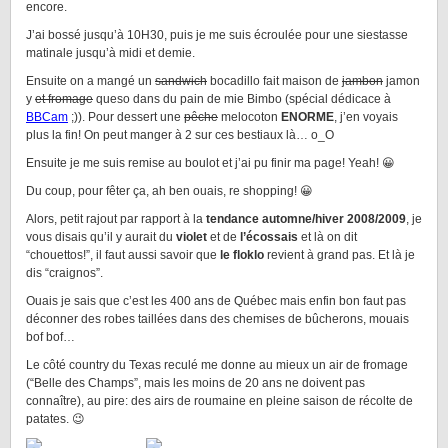
encore.
J’ai bossé jusqu’à 10H30, puis je me suis écroulée pour une siestasse
matinale jusqu’à midi et demie.
Ensuite on a mangé un
sandwich
bocadillo fait maison de
jambon
jamon
y
et fromage
queso dans du pain de mie Bimbo (spécial dédicace à
BBCam
;)). Pour dessert une
pêche
melocoton
ENORME
, j’en voyais
plus la fin! On peut manger à 2 sur ces bestiaux là… o_O
Ensuite je me suis remise au boulot et j’ai pu finir ma page! Yeah! 😀
Du coup, pour fêter ça, ah ben ouais, re shopping! 😀
Alors, petit rajout par rapport à la
tendance automne/hiver 2008/2009
, je
vous disais qu’il y aurait du
violet
et de
l’écossais
et là on dit
“chouettos!”, il faut aussi savoir que
le floklo
revient à grand pas. Et là je
dis “craignos”.
Ouais je sais que c’est les 400 ans de Québec mais enfin bon faut pas
déconner des robes taillées dans des chemises de bûcherons, mouais
bof bof…
Le côté country du Texas reculé me donne au mieux un air de fromage
(“Belle des Champs”, mais les moins de 20 ans ne doivent pas
connaître), au pire: des airs de roumaine en pleine saison de récolte de
patates. 😉