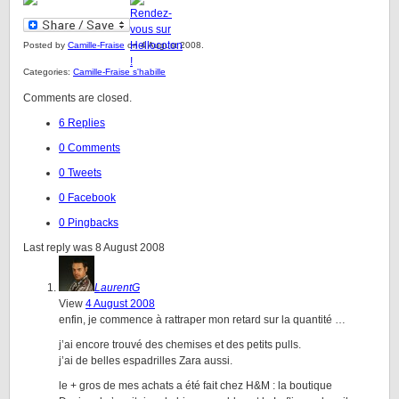
Posted by
Camille-Fraise
on 4 August 2008.
Categories:
Camille-Fraise s'habille
Comments are closed.
6 Replies
0 Comments
0 Tweets
0 Facebook
0 Pingbacks
Last reply was 8 August 2008
LaurentG
View
4 August 2008
enfin, je commence à rattraper mon retard sur la quantité …
j’ai encore trouvé des chemises et des petits pulls.
j’ai de belles espadrilles Zara aussi.
le + gros de mes achats a été fait chez H&M : la boutique