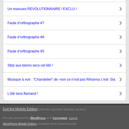
Un mascara REVOLUTIONNAIRE ! EXCLU !
Faute d’orthographe #7
Faute d’orthographe #6
Faute d’orthographe #5
Stop aux talons secs cet été !
Musique à voir : “Chandelier” de -non ce n’est pas Rihanna c’est- Sia.
L’été sera flamand !
Exit the Mobile Edition
.
(view the standard browser version)
Proudly powered by
WordPress
and
Carrington
.
Log in
WordPress Mobile Edition
available from Crowd Favorite.