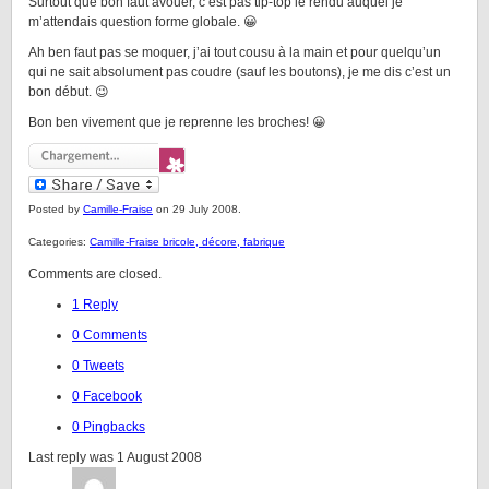
Surtout que bon faut avouer, c’est pas tip-top le rendu auquel je
m’attendais question forme globale. 😀
Ah ben faut pas se moquer, j’ai tout cousu à la main et pour quelqu’un
qui ne sait absolument pas coudre (sauf les boutons), je me dis c’est un
bon début. 😉
Bon ben vivement que je reprenne les broches! 😀
Posted by
Camille-Fraise
on 29 July 2008.
Categories:
Camille-Fraise bricole, décore, fabrique
Comments are closed.
1 Reply
0 Comments
0 Tweets
0 Facebook
0 Pingbacks
Last reply was 1 August 2008