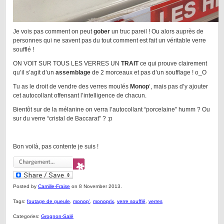
Je vois pas comment on peut
gober
un truc pareil ! Ou alors auprès de
personnes qui ne savent pas du tout comment est fait un véritable verre
soufflé !
ON VOIT SUR TOUS LES VERRES UN
TRAIT
ce qui prouve clairement
qu’il s’agit d’un
assemblage
de 2 morceaux et pas d’un soufflage ! o_O
Tu as le droit de vendre des verres moulés
Monop
‘, mais pas d’y ajouter
cet autocollant offensant l’intelligence de chacun.
Bientôt sur de la mélanine on verra l’autocollant “porcelaine” humm ? Ou
sur du verre “cristal de Baccarat” ? :p
Bon voilà, pas contente je suis !
Posted by
Camille-Fraise
on 8 November 2013.
Tags:
foutage de gueule
,
monop'
,
monoprix
,
verre soufflé
,
verres
Categories:
Grognon-Salé