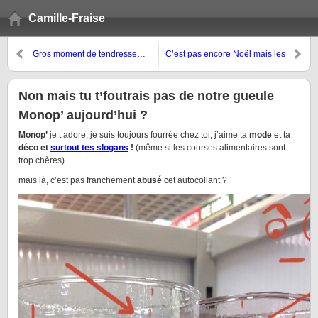
Camille-Fraise
Gros moment de tendresse…
C’est pas encore Noël mais les
cadeaux arrivent déjà ! Prêts ?
Non mais tu t’foutrais pas de notre gueule
Monop’ aujourd’hui ?
Monop’
je t’adore, je suis toujours fourrée chez toi, j’aime ta
mode
et ta
déco et
surtout tes slogans
!
(même si les courses alimentaires sont
trop chères)
mais là, c’est pas franchement
abusé
cet autocollant ?