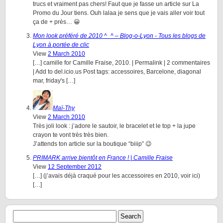
trucs et vraiment pas chers! Faut que je fasse un article sur La
Promo du Jour tiens. Ouh lalaa je sens que je vais aller voir tout
ça de + près… 😀
Mon look préféré de 2010 ^_^ – Blog-o-Lyon - Tous les blogs de
Lyon à portée de clic
View
2 March 2010
[…] camille for Camille Fraise, 2010. | Permalink | 2 commentaires
| Add to del.icio.us Post tags: accessoires, Barcelone, diagonal
mar, friday's […]
Maï-Thy
View
2 March 2010
Très joli look : j’adore le sautoir, le bracelet et le top + la jupe
crayon te vont très très bien.
J’attends ton article sur la boutique “biiip” 😉
PRIMARK arrive bientôt en France ! | Camille Fraise
View
12 September 2012
[…] (j’avais déjà craqué pour les accessoires en 2010, voir ici)
[…]