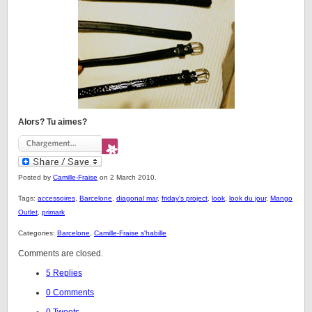
Alors? Tu aimes?
Posted by
Camille-Fraise
on 2 March 2010.
Tags:
accessoires
,
Barcelone
,
diagonal mar
,
friday's project
,
look
,
look du jour
,
Mango
Outlet
,
primark
Categories:
Barcelone
,
Camille-Fraise s'habille
Comments are closed.
5 Replies
0 Comments