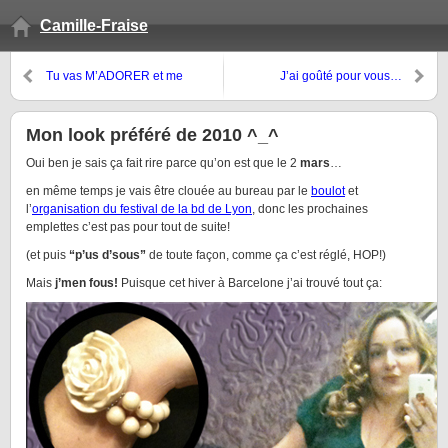
Camille-Fraise
Tu vas M’ADORER et me
J’ai goûté pour vous…
DÉTESTER !
Mon look préféré de 2010 ^_^
Oui ben je sais ça fait rire parce qu’on est que le 2
mars
…
en même temps je vais être clouée au bureau par le
boulot
et
l’
organisation du festival de la bd de Lyon
, donc les prochaines
emplettes c’est pas pour tout de suite!
(et puis
“p’us d’sous”
de toute façon, comme ça c’est réglé, HOP!)
Mais
j’men fous!
Puisque cet hiver à Barcelone j’ai trouvé tout ça: