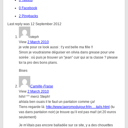
0 Tweets
0 Facebook
2 Pingbacks
Last reply was 12 September 2012
steph
View
2 March 2010
je vote pour ce look aussi : t’y est belle ma fille !!
Sinon je voudraisme déguiser en olivia dans grease pour une
soirée : où puis je trouver un “jean” cuir qui ai la classe ? please
toi la pro des bons plans.
Bises
Camille-Fraise
View
2 March 2010
hihi! ^^ merci Steph!
ahlala ben ouais il te faut un pantalon comme ça!
Tiens regarde là:
http://www.lapromodujour.fr/in.....tails.html
(tu
vas dans pantalon noir) je trouve qu’il est pas mal! (et 20 euros
seulement)
Je m’étais pas encore balladée sur ce site, y a des chouettes