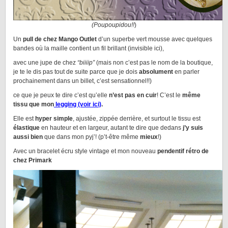
(Poupoupidou!!
)
Un
pull de chez Mango Outlet
d’un superbe vert mousse avec quelques
bandes où la maille contient un fil brillant (invisible ici),
avec une jupe de chez
“biiiip”
(mais non c’est pas le nom de la boutique,
je te le dis pas tout de suite parce que je dois
absolument
en parler
prochainement dans un billet, c’est sensationnel!!)
ce que je peux te dire c’est qu’elle
n’est pas en cuir
! C’est le
même
tissu que mon
legging (voir ici)
.
Elle est
hyper simple
, ajustée, zippée derrière, et surtout le tissu est
élastique
en hauteur et en largeur, autant te dire que dedans
j’y suis
aussi bien
que dans mon pyj’! (p’t-être même
mieux
!)
Avec un bracelet écru style vintage et mon nouveau
pendentif rétro de
chez Primark