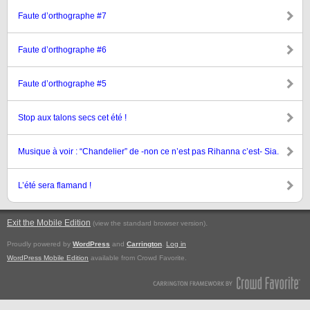
Faute d’orthographe #7
Faute d’orthographe #6
Faute d’orthographe #5
Stop aux talons secs cet été !
Musique à voir : “Chandelier” de -non ce n’est pas Rihanna c’est- Sia.
L’été sera flamand !
Exit the Mobile Edition
.
(view the standard browser version)
Proudly powered by
WordPress
and
Carrington
.
Log in
WordPress Mobile Edition
available from Crowd Favorite.