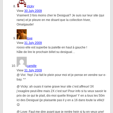
Vicky
View
30 July 2009
Vraiment 3 fois moins cher le Desigual? Je suis sur leur site (qui
rame) et je pleure en me disant que la collection hiver,
Omaïgaude!
love
View
31 July 2009
roooo elle est superbe la palette en haut à gauche !
hâte de lire le prochain billet su desigual…
camille
View
31 July 2009
@ Vivi: Yep! J’ai fait le plein pour moi et je pense en vendre sur e-
bay. ^^
@ Vicky: ah ouais il rame grave leur site c’est affreux! 3X
j’exagère peut-être mais 2X c’est sur! Pour info si tu veux savoir le
prix de ce qui te plait, dis-moi quelle fringue! Y en a tous les 50m
ici des Desigual (je plaisante pas il y en a 16 dans toute la ville)!
😉
@ Love: Faut me dire avant que je rentre hein si tu en veux une!