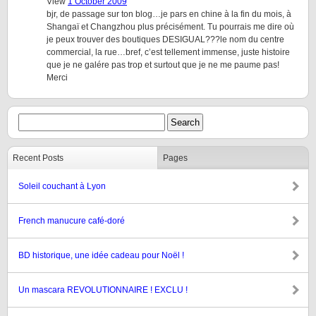
View
1 October 2009
bjr, de passage sur ton blog…je pars en chine à la fin du mois, à
Shangaï et Changzhou plus précisément. Tu pourrais me dire où
je peux trouver des boutiques DESIGUAL???le nom du centre
commercial, la rue…bref, c’est tellement immense, juste histoire
que je ne galére pas trop et surtout que je ne me paume pas!
Merci
Recent Posts
Pages
Soleil couchant à Lyon
French manucure café-doré
BD historique, une idée cadeau pour Noël !
Un mascara REVOLUTIONNAIRE ! EXCLU !