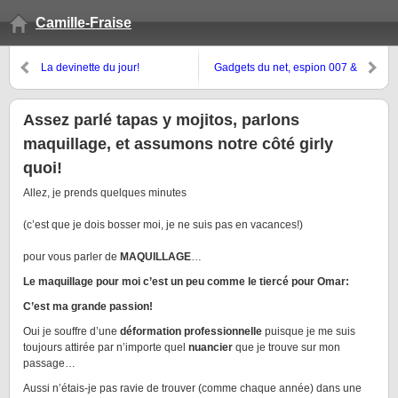
Camille-Fraise
La devinette du jour!
Gadgets du net, espion 007 &
souvenirs de la playa!
Assez parlé tapas y mojitos, parlons
maquillage, et assumons notre côté girly
quoi!
Allez, je prends quelques minutes
(c’est que je dois bosser moi, je ne suis pas en vacances!)
pour vous parler de
MAQUILLAGE
…
Le maquillage pour moi c’est un peu comme le tiercé pour Omar:
C’est ma grande passion!
Oui je souffre d’une
déformation professionnelle
puisque je me suis
toujours attirée par n’importe quel
nuancier
que je trouve sur mon
passage…
Aussi n’étais-je pas ravie de trouver (comme chaque année) dans une