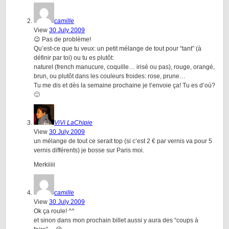
camille
View
30 July 2009
😉 Pas de problème!
Qu’est-ce que tu veux: un petit mélange de tout pour “tant” (à
définir par toi) ou tu es plutôt:
naturel (french manucure, coquille… irisé ou pas), rouge, orangé,
brun, ou plutôt dans les couleurs froides: rose, prune…
Tu me dis et dès la semaine prochaine je t’envoie ça! Tu es d’où?
🙂
ViVi LaChipie
View
30 July 2009
un mélange de tout ce serait top (si c’est 2 € par vernis va pour 5
vernis différents) je bosse sur Paris moi.
Merkiiiii
camille
View
30 July 2009
Ok ça roule! ^^
et sinon dans mon prochain billet aussi y aura des “coups à