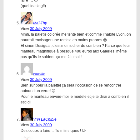
faire”… 😉
(quel teasing!!)
Maï-Thy
View
30 July 2009
Mmh, la palette colorée me tente bien et comme j’habite Lyon, on
pourrait envisager une remise en mains propres 😉
Et sinon Desigual, c’est moins cher de combien ? Parce que leur
manteau magnifique à presque 400 euros aux Galeries, même
pas qu’ils le soldent, ça me fait mal !
camille
View
30 July 2009
Bien sur pour la palette! ça sera l’occasion de se rencontrer
autour d’un verre! 😉
Pour le manteau envoie-moi le modèle et je te dirai à combien il
est ici!
ViVi LaChipie
View
30 July 2009
Des coups à faire… Tu m’intriques ! 😉