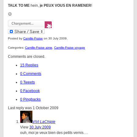
TALK TO ME
hein,
je PEUX VOUS EN RAMENER
!
😉
Posted by
Camille-Fraise
on 30 July 2009.
Categories:
Camille-Fraise aime
,
Camille-Fraise voyage
Comments are closed.
15 Replies
0 Comments
0 Tweets
0 Facebook
0 Pingbacks
Last reply was 1 October 2009
ViVi LaChipie
View
30 July 2009
ouh, moi je veux bien des petits vernis….