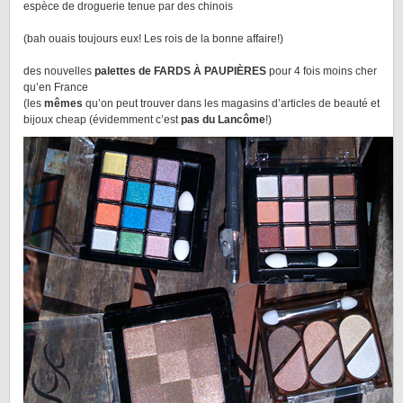
espèce de droguerie tenue par des chinois
(bah ouais toujours eux! Les rois de la bonne affaire!)
des nouvelles
palettes de FARDS À PAUPIÈRES
pour 4 fois moins cher
qu’en France
(les
mêmes
qu’on peut trouver dans les magasins d’articles de beauté et
bijoux cheap (évidemment c’est
pas du Lancôme
!)