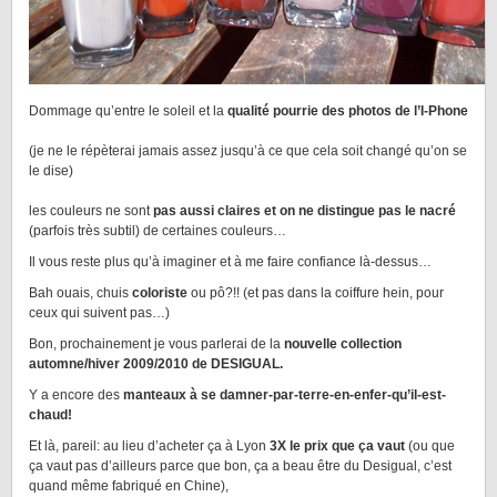
Dommage qu’entre le soleil et la
qualité pourrie des photos de l’I-Phone
(je ne le répèterai jamais assez jusqu’à ce que cela soit changé qu’on se
le dise)
les couleurs ne sont
pas aussi claires et on ne distingue pas le nacré
(parfois très subtil) de certaines couleurs…
Il vous reste plus qu’à imaginer et à me faire confiance là-dessus…
Bah ouais, chuis
coloriste
ou pô?!! (et pas dans la coiffure hein, pour
ceux qui suivent pas…)
Bon, prochainement je vous parlerai de la
nouvelle collection
automne/hiver 2009/2010 de DESIGUAL.
Y a encore des
manteaux à se damner-par-terre-en-enfer-qu’il-est-
chaud!
Et là, pareil: au lieu d’acheter ça à Lyon
3X le prix que ça vaut
(ou que
ça vaut pas d’ailleurs parce que bon, ça a beau être du Desigual, c’est
quand même fabriqué en Chine),