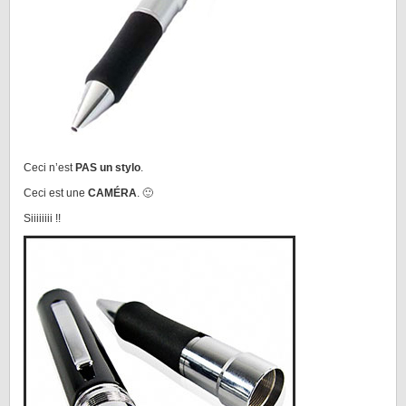
Ceci n’est
PAS un stylo
.
Ceci est une
CAMÉRA
. 🙂
Siiiiiiii !!