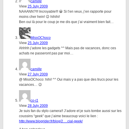
camille
View
25 July 2009
NAAANN?!!! Incroyable!!! 😀 Si t’en veux, j’en rapporte pour
moins cher hein! 😉 hihihi!
Ben oui là pour le coup je me dis que j’ai vraiment bien fait…
MissOChoco
View
25 July 2009
Ahhhh j’adore les gadgets ^^ Mais pas de vacances, donc ces
achats ne passeront pas par moi…
camille
View
27 July 2009
@ MissOChoco: hihi! ^^ Oui mais y a pas que des trucs pour les
vacances… 😉
co-l1
View
28 July 2009
Je suis fan du stylo camera!! J’adore et je suis tombe aussi sur les
coussins “geek” que j’aime beaucoup voici le lien :
http://www.blogrider.fr/blog/2.....cial-geek/