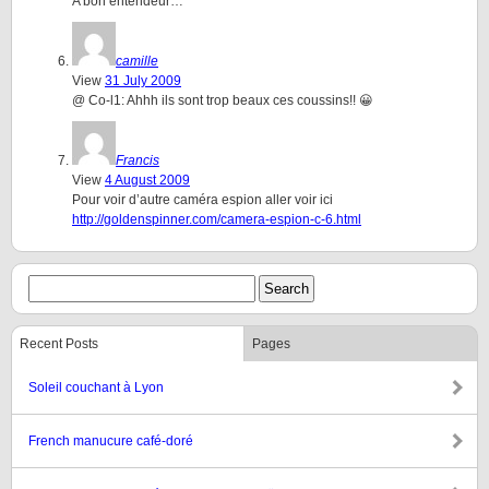
A bon entendeur…
camille
View
31 July 2009
@ Co-l1: Ahhh ils sont trop beaux ces coussins!! 😀
Francis
View
4 August 2009
Pour voir d’autre caméra espion aller voir ici
http://goldenspinner.com/camera-espion-c-6.html
Recent Posts
Pages
Soleil couchant à Lyon
French manucure café-doré