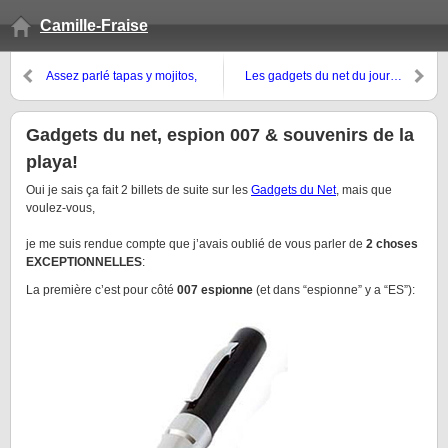
Camille-Fraise
Assez parlé tapas y mojitos,
Les gadgets du net du jour…
parlons maquillage, et
assumons notre côté girly quoi!
Gadgets du net, espion 007 & souvenirs de la
playa!
Oui je sais ça fait 2 billets de suite sur les
Gadgets du Net
, mais que
voulez-vous,
je me suis rendue compte que j’avais oublié de vous parler de
2 choses
EXCEPTIONNELLES
:
La première c’est pour côté
007 espionne
(et dans “espionne” y a “ES”):