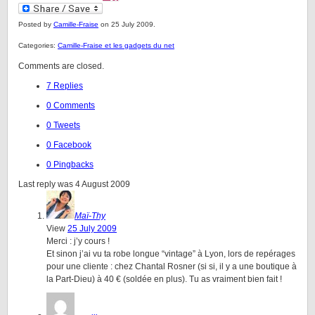
Posted by
Camille-Fraise
on 25 July 2009.
Categories:
Camille-Fraise et les gadgets du net
Comments are closed.
7 Replies
0 Comments
0 Tweets
0 Facebook
0 Pingbacks
Last reply was 4 August 2009
Maï-Thy
View
25 July 2009
Merci : j’y cours !
Et sinon j’ai vu ta robe longue “vintage” à Lyon, lors de repérages
pour une cliente : chez Chantal Rosner (si si, il y a une boutique à
la Part-Dieu) à 40 € (soldée en plus). Tu as vraiment bien fait !