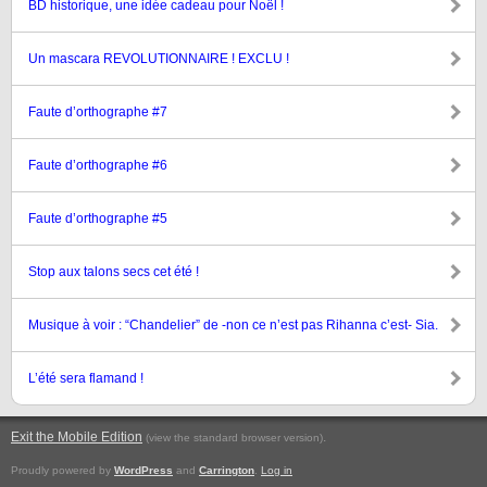
BD historique, une idée cadeau pour Noël !
Un mascara REVOLUTIONNAIRE ! EXCLU !
Faute d’orthographe #7
Faute d’orthographe #6
Faute d’orthographe #5
Stop aux talons secs cet été !
Musique à voir : “Chandelier” de -non ce n’est pas Rihanna c’est- Sia.
L’été sera flamand !
Exit the Mobile Edition
.
(view the standard browser version)
Proudly powered by
WordPress
and
Carrington
.
Log in