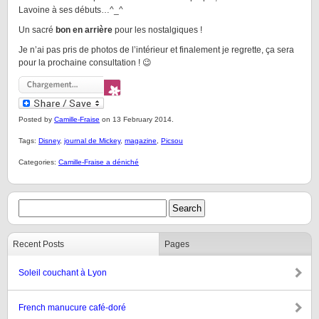
Lavoine à ses débuts…^_^
Un sacré
bon en arrière
pour les nostalgiques !
Je n’ai pas pris de photos de l’intérieur et finalement je regrette, ça sera
pour la prochaine consultation ! 😉
Posted by
Camille-Fraise
on 13 February 2014.
Tags:
Disney
,
journal de Mickey
,
magazine
,
Picsou
Categories:
Camille-Fraise a déniché
Recent Posts
Pages
Soleil couchant à Lyon
French manucure café-doré