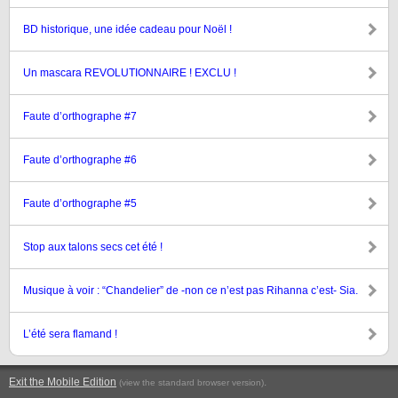
BD historique, une idée cadeau pour Noël !
Un mascara REVOLUTIONNAIRE ! EXCLU !
Faute d’orthographe #7
Faute d’orthographe #6
Faute d’orthographe #5
Stop aux talons secs cet été !
Musique à voir : “Chandelier” de -non ce n’est pas Rihanna c’est- Sia.
L’été sera flamand !
Exit the Mobile Edition
.
(view the standard browser version)