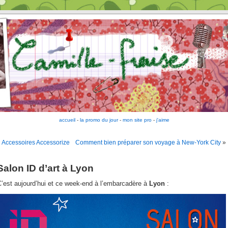
accueil
-
la promo du jour
-
mon site pro
-
j'aime
«
Accessoires Accessorize
Comment bien préparer son voyage à New-York City
»
Salon ID d’art à Lyon
’est aujourd’hui et ce week-end à l’embarcadère à
Lyon
: