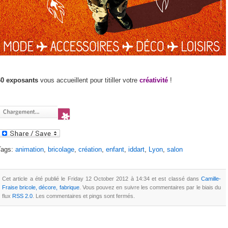
60 exposants
vous accueillent pour titiller votre
créativité
!
Tags:
animation
,
bricolage
,
création
,
enfant
,
iddart
,
Lyon
,
salon
Cet article a été publié le Friday 12 October 2012 à 14:34 et est classé dans
Camille-
Fraise bricole, décore, fabrique
. Vous pouvez en suivre les commentaires par le biais du
flux
RSS 2.0
. Les commentaires et pings sont fermés.