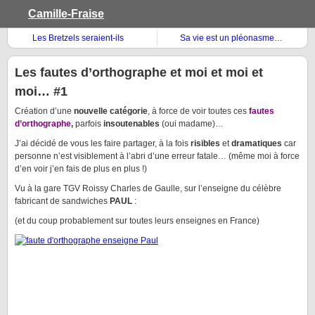
Camille-Fraise
Les Bretzels seraient-ils
Sa vie est un pléonasme…
originaires de Rouen ?
Les fautes d’orthographe et moi et moi et
moi… #1
Création d’une
nouvelle catégorie
, à force de voir toutes ces
fautes
d’orthographe
,
parfois
insoutenables
(oui madame)…
J’ai décidé de vous les faire partager, à la fois
risibles
et
dramatiques
car
personne n’est visiblement à l’abri d’une erreur fatale… (même moi à force
d’en voir j’en fais de plus en plus !)
Vu à la gare TGV Roissy Charles de Gaulle, sur l’enseigne du célèbre
fabricant de sandwiches
PAUL
:
(et du coup probablement sur toutes leurs enseignes en France)