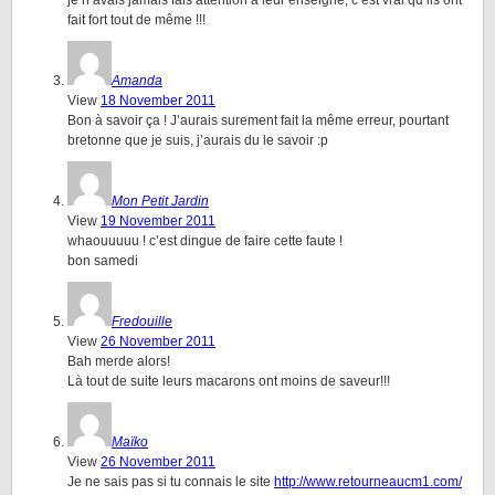
je n’avais jamais fais attention à leur enseigne, c’est vrai qu’ils ont
fait fort tout de même !!!
Amanda
View
18 November 2011
Bon à savoir ça ! J’aurais surement fait la même erreur, pourtant
bretonne que je suis, j’aurais du le savoir :p
Mon Petit Jardin
View
19 November 2011
whaouuuuu ! c’est dingue de faire cette faute !
bon samedi
Fredouille
View
26 November 2011
Bah merde alors!
Là tout de suite leurs macarons ont moins de saveur!!!
Maïko
View
26 November 2011
Je ne sais pas si tu connais le site
http://www.retourneaucm1.com/