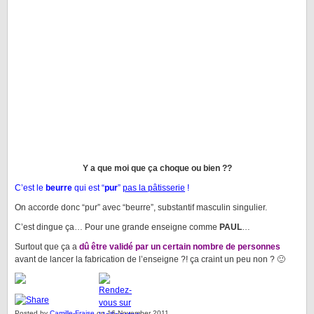
Y a que moi que ça choque ou bien ??
C’est le
beurre
qui est “
pur
”
pas la pâtisserie
!
On accorde donc “pur” avec “beurre”, substantif masculin singulier.
C’est dingue ça… Pour une grande enseigne comme
PAUL
…
Surtout que ça a
dû être validé par un certain nombre de personnes
avant de lancer la fabrication de l’enseigne ?! ça craint un peu non ? 🙂
Posted by
Camille-Fraise
on 16 November 2011.