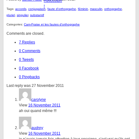
Tags:
accords
,
conjugaison
,
faute d'orthographe
,
féminin
,
masculin
,
orthographe
,
pluriel
,
singulier
,
substantif
Categories:
Cam-Fraise et les fautes d'orthographe
Comments are closed.
7 Replies
0 Comments
0 Tweets
0 Facebook
0 Pingbacks
Last reply was 27 November 2011
carolyne
View
16 November 2011
ah oui quand même !!!
audrey
View
16 November 2011