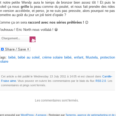
et notre petite Wendy aura le temps de bronzer bien assez tôt ! Et puis le
soleil ça nous
grille
la peau comme du poulet, et nous fait prendre des rides
n version accélérée, et perso, je ne suis pas pressée, alors pourquoi ne pas
emettre au goût du jour un joli teint d’opale ?
Comme ça on sera
raccord avec nos séries préférées !
😉
ouhouuu ! Eric North nous voilààà ! 😀
Tags:
bébé
,
bébé au soleil
,
crème solaire bébé
,
enfant
,
Mustela
,
protection
olaire
Cet article a été publié le Wednesday 13 July 2011 à 14:05 et est classé dans
Camille-
Fraise aime
. Vous pouvez en suivre les commentaires par le biais du flux
RSS 2.0
. Les
commentaires et pings sont fermés.
Les commentaires sont fermés.
ement propulsé par
WordPress
-
A propos
- Redesign par
Tamento, agence de webmarketing et d