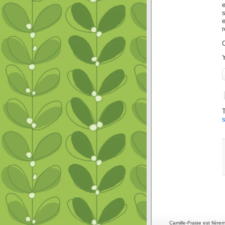
e
r
Y
s
Camille-Fraise est fièr