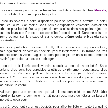
onc crème + t-shirt = sécurité absolue !
L’occasion rêvée pour nous de tester les produits solaires de chez
Mustela
,
e spécialiste des crèmes pour tout-petits.
 produits solaires à notre disposition pour se préparer à affronter le soleil
tous les jours. Car même sans parler d’exposition volontaire (totalement
orbitten pour les bébés), la plupart du temps c’est dans nos petits trajets de
ous les jours que l’on peut exposer bébé à trop de soleil. Donc en guise de
crème de jour sur le visage et sur le corps,
crème solaire Mustela sans
modération
!
Toutes de protection maximum de
50
, elles existent en spray ou en tube,
mais également en version spéciale peaux intolérantes. Un
mini-tube
très
ratique pour les zones fragiles et idéal pour le glisser dans le sac à main et
’avoir à porter de main sans se charger.
t pour le soir, l’après-soleil viendra adoucir la peau de notre bébé. Sans
arfum, elles sont très agréables à utiliser. Extrêmement couvrantes, elles
laissent au début une pellicule blanche sur la peau (effet bébé vampire
garanti ! ^^ ) mais rassurez-vous cette blancheur s’estompe au bout de
uelques minutes. C’est d’ailleurs très pratique pour savoir si vous n’avez
as oublié un endroit.
D’ailleurs pour une protection optimale, il est conseillé de
ne PAS faire
pénétrer la crème
comme on le fait pour nous, mais de l’étaler en laissant
ne petite épaisseur.
t voilà, avec tout ça on est équipés pour affronter l’été en toute tranquillité