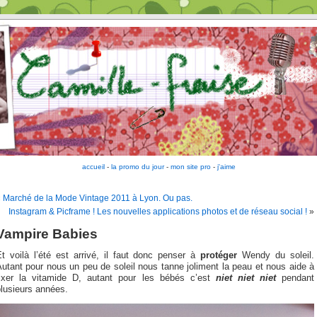
accueil
-
la promo du jour
-
mon site pro
-
j'aime
«
Marché de la Mode Vintage 2011 à Lyon. Ou pas.
Instagram & Picframe ! Les nouvelles applications photos et de réseau social !
»
Vampire Babies
Et voilà l’été est arrivé, il faut donc penser à
protéger
Wendy du soleil.
utant pour nous un peu de soleil nous tanne joliment la peau et nous aide à
fixer la vitamide D, autant pour les bébés c’est
niet niet niet
pendant
lusieurs années.