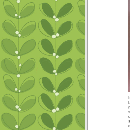
I
s
d