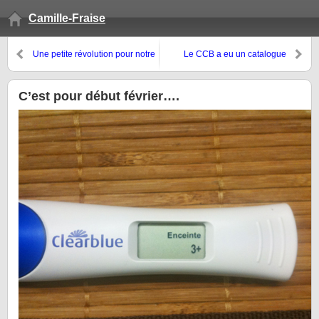
Camille-Fraise
Une petite révolution pour notre
Le CCB a eu un catalogue
intimité… le tampon au rayon
entièrement réalisé par des
frais!
stagiaires non?
C’est pour début février….