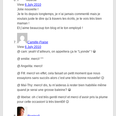
libelse
View
6 July 2010
Jolie nouvelle !
Je te lis depuis longtemps, je n’ai jamais commenté mais je
voulais juste te dire qu’à travers tes écrits, je te vois très bien
maman !
Et j’aime beaucoup ton blog et le ton employé !
Camille-Fraise
View
6 July 2010
@ cam: yeah! d’ailleurs, on appellera ça le “Lyonde” ! 😀
@ emilie: merci! ^^
@ Angelita: merci!
@ Fifi: merci! en effet, cela faisait un petit moment que nous
essayions sans succès alors c’est une très bonne nouvelle! 😉
@ Maï-Thy: merci! dis, tu m’aideras à rester bien habillée même
quand je serai une grosse baleine? 😀
@ libelse: oh c’est très gentil merci! et merci d’avoir pris la plume
pour cette occasion! à très bientôt! 😉