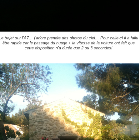
Le trajet sur l’A7… j’adore prendre des photos du ciel… Pour celle-ci il a fallu
être rapide car le passage du nuage + la vitesse de la voiture ont fait que
cette disposition n’a durée que 2 ou 3 secondes!