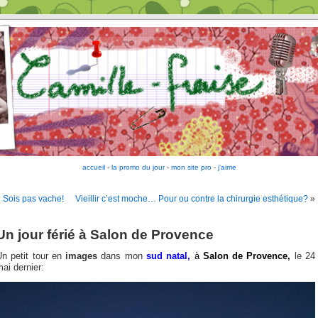
accueil
-
la promo du jour
-
mon site pro
-
j'aime
«
Sois pas vache!
Vieillir c’est moche… Pour ou contre la chirurgie esthétique?
»
Un jour férié à Salon de Provence
Un petit tour en
images
dans mon
sud natal,
à
Salon de Provence,
le 24
ai dernier: