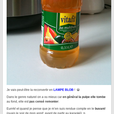
Je vais peut-être la reconvertir en
LAMPE BLO
B
! 😀
Dans le genre naturel on a vu mieux car
en général la pulpe elle tombe
au fond, elle est
pas censé remonter
.
Eurrrk! et quand je pense que je m’en suis rendue compte en le
buvant
!
(ouais le soir de mon annif, avant de partir au karaoké) :p