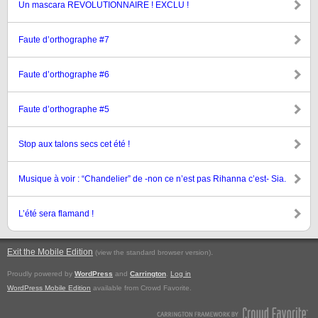
Un mascara REVOLUTIONNAIRE ! EXCLU !
Faute d’orthographe #7
Faute d’orthographe #6
Faute d’orthographe #5
Stop aux talons secs cet été !
Musique à voir : “Chandelier” de -non ce n’est pas Rihanna c’est- Sia.
L’été sera flamand !
Exit the Mobile Edition
.
(view the standard browser version)
Proudly powered by
WordPress
and
Carrington
.
Log in
WordPress Mobile Edition
available from Crowd Favorite.