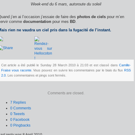
Week-end du 6 mars, autoroute du soleil
uand j’en ai l’occasion j’essaie de faire des
photos de ciels
pour m’en
servir comme
documentation
pour mes
BD
.
ais rien ne vaudra un ciel pris dans la fugacité de l’instant.
Cet article a été publié le Sunday 28 March 2010 à 21:03 et est classé dans
Camille-
Fraise vous raconte
. Vous pouvez en suivre les commentaires par le biais du flux
RSS
2.0
. Les commentaires et pings sont fermés.
Comments are closed.
7 Replies
0 Comments
0 Tweets
0 Facebook
0 Pingbacks
ast reply was 8 April 2010