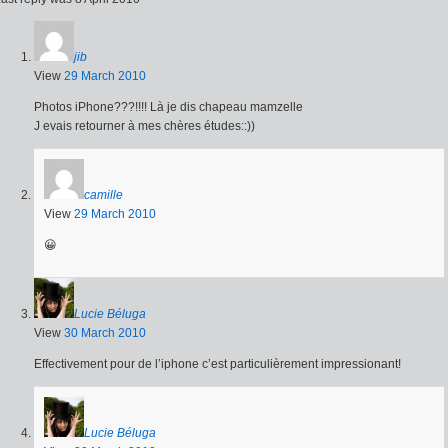
jib
View
29 March 2010
Photos iPhone???!!!! Là je dis chapeau mamzelle
J evais retourner à mes chères études::))
camille
View
29 March 2010
😀
Lucie Béluga
View
30 March 2010
Effectivement pour de l’iphone c’est particulièrement impressionant!
Lucie Béluga