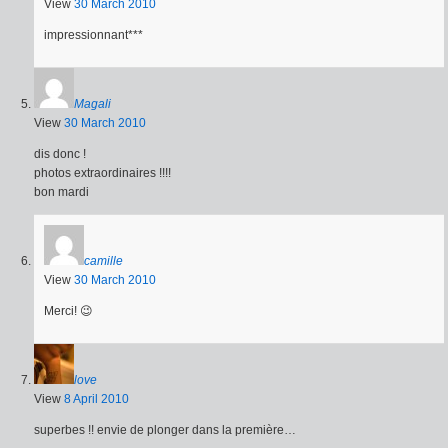
View
30 March 2010
impressionnant***
Magali
View
30 March 2010
dis donc !
photos extraordinaires !!!!
bon mardi
camille
View
30 March 2010
Merci! 😉
love
View
8 April 2010
superbes !! envie de plonger dans la première…