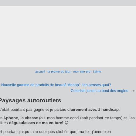
accueil
-
la promo du jour
-
mon site pro
-
j'aime
«
Nouvelle gamme de produits de beauté Monop’: t’en penses quoi?
Coloriste jusqu’au bout des ongles…
»
Paysages autoroutiers
’était pourtant pas gagné et je partais
clairement avec 3 handicap
:
un
i-phone
, la
vitesse
(oui mon homme conduisait pendant ce temps) et les
itres
dégueulasses de ma voiture
! 😀
t pourtant j’ai pu faire quelques clichés que, ma foi, j’aime bien: