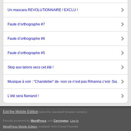
Un mascara REVOLUTIONNAIRE ! EXCLU !
Faute d’orthographe #7
Faute d’orthographe #6
Faute d’orthographe #5
Stop aux talons secs cet été !
Musique à voir : “Chandelier” de -non ce n’est pas Rihanna c’est- Sia.
L’été sera flamand !
Exit the Mobile Edition
.
(view the standard browser version)
Proudly powered by
WordPress
and
Carrington
.
Log in
WordPress Mobile Edition
available from Crowd Favorite.