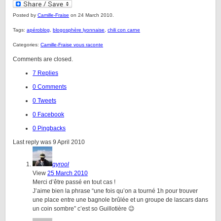
Posted by
Camille-Fraise
on 24 March 2010.
Tags:
apéroblog
,
blogosphère lyonnaise
,
chili con carne
Categories:
Camille-Fraise vous raconte
Comments are closed.
7 Replies
0 Comments
0 Tweets
0 Facebook
0 Pingbacks
Last reply was 9 April 2010
qyrool
View
25 March 2010
Merci d’être passé en tout cas !
J’aime bien la phrase “une fois qu’on a tourné 1h pour trouver
une place entre une bagnole brûlée et un groupe de lascars dans
un coin sombre” c’est so Guillotière 😉