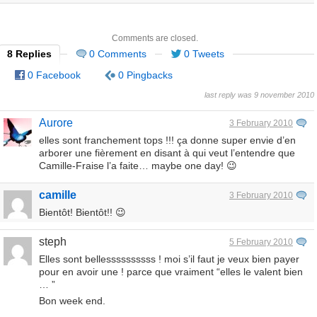
Comments are closed.
8 Replies
0 Comments
0 Tweets
0 Facebook
0 Pingbacks
last reply was 9 november 2010
Aurore
3 February 2010
elles sont franchement tops !!! ça donne super envie d’en
arborer une fièrement en disant à qui veut l’entendre que
Camille-Fraise l’a faite… maybe one day! 😉
camille
3 February 2010
Bientôt! Bientôt!! 😉
steph
5 February 2010
Elles sont bellessssssssss ! moi s’il faut je veux bien payer
pour en avoir une ! parce que vraiment “elles le valent bien
… ”
Bon week end.