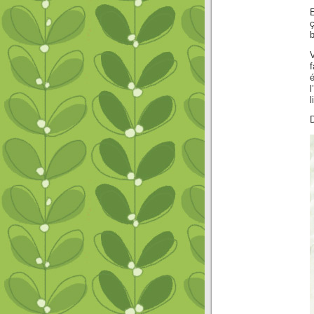
ç
b
f
l
l