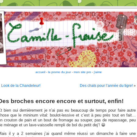
accueil
-
la promo du jour
-
mon site pro
-
j'aime
«
Look de la Chandeleur!
Des chats pour l’année du tigre!
»
Des broches encore encore et surtout, enfin!
Et bien oui dernièrement je n’ai pas eu beaucoup de temps pour faire autre
hose que le mininum vital: boulot-lessive et c’est à peu près tout en fait…
un crouton de pain et un bout de fromage au souper, pas de repassage, peu
e ménage et un lave-vaisselle rempli de bol du petit dej’! 😀
Mais il y a 2 semaines j’ai quand même réussi un dimanche à faire une