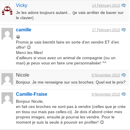
Vicky
14 February 2010
Je les adore toujours autant… (je vais arrêter de baver sur
le clavier)
camille
17 February 2010
😀
Promis je vais bientôt faire en sorte d’en vendre ET d’en
offrir! 😉
Merci les filles!
d’ailleurs si vous avez un animal de compagnie (ou un
mari) je peux vous en faire une personnalisée! ^^
Nicole
8 November 2010
Bonjour. Je me renseigne sur vos broches. Quel est le prix?
Camille-Fraise
9 November 2010
Bonjour Nicole,
en fait ces broches ne sont pas à vendre (celles que je crée
en tissu oui mais pas celles-ci). Je dois d’abord créer mes
propres images, ensuite je pourrai les vendre. Pour le
moment je suis la seule à pouvoir en profiter! 😉