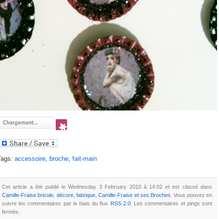
Tags:
accessoire
,
broche
,
fait-main
Cet article a été publié le Wednesday 3 February 2010 à 14:02 et est classé dans
Camille-Fraise bricole, décore, fabrique
,
Camille-Fraise et ses Broches
. Vous pouvez en
suivre les commentaires par le biais du flux
RSS 2.0
. Les commentaires et pings sont
fermés.