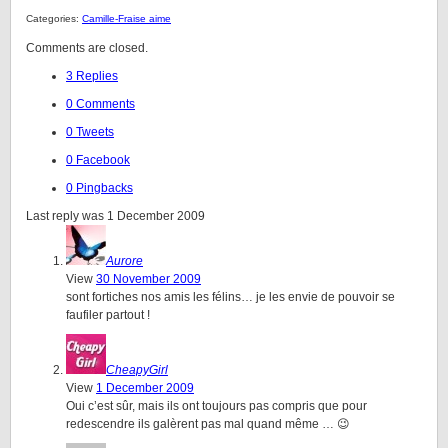
Categories:
Camille-Fraise aime
Comments are closed.
3 Replies
0 Comments
0 Tweets
0 Facebook
0 Pingbacks
Last reply was 1 December 2009
Aurore
View
30 November 2009
sont fortiches nos amis les félins… je les envie de pouvoir se
faufiler partout !
CheapyGirl
View
1 December 2009
Oui c’est sûr, mais ils ont toujours pas compris que pour
redescendre ils galèrent pas mal quand même … 😉