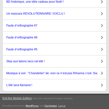
BD historique, une idée cadeau pour Noël !
Un mascara REVOLUTIONNAIRE ! EXCLU !
Faute d’orthographe #7
Faute d’orthographe #6
Faute d’orthographe #5
Stop aux talons secs cet été !
Musique à voir : “Chandelier” de -non ce n’est pas Rihanna c’est- Sia.
L’été sera flamand !
Exit the Mobile Edition
.
(view the standard browser version)
Proudly powered by
WordPress
and
Carrington
.
Log in