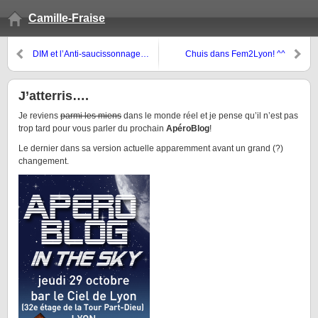
Camille-Fraise
DIM et l’Anti-saucissonnage…
Chuis dans Fem2Lyon! ^^
c’est mon homme qui va faire la
gueule!
J’atterris….
Je reviens
parmi les miens
dans le monde réel et je pense qu’il n’est pas
trop tard pour vous parler du prochain
ApéroBlog
!
Le dernier dans sa version actuelle apparemment avant un grand (?)
changement.