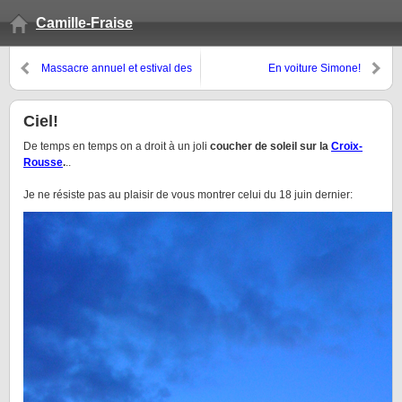
Camille-Fraise
Massacre annuel et estival des
En voiture Simone!
pieds ou du reste…
Ciel!
De temps en temps on a droit à un joli
coucher de soleil sur la
Croix-
Rousse
.
..
Je ne résiste pas au plaisir de vous montrer celui du 18 juin dernier: