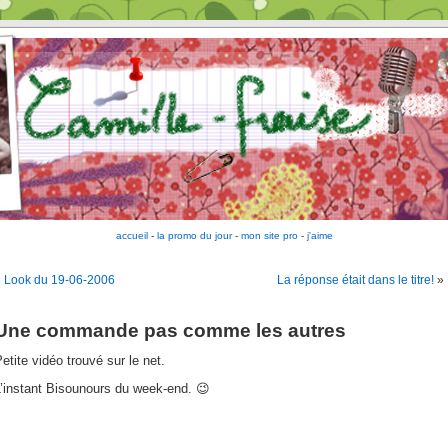
accueil
-
la promo du jour
-
mon site pro
-
j'aime
«
Look du 19-06-2006
La réponse était dans le titre!
»
Une commande pas comme les autres
etite vidéo trouvé sur le net.
’instant Bisounours du week-end. 😉