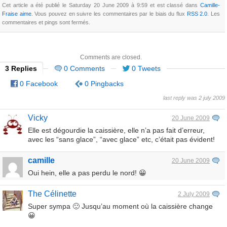
Cet article a été publié le Saturday 20 June 2009 à 9:59 et est classé dans
Camille-
Fraise aime
. Vous pouvez en suivre les commentaires par le biais du flux
RSS 2.0
. Les
commentaires et pings sont fermés.
Comments are closed.
3 Replies
0 Comments
0 Tweets
0 Facebook
0 Pingbacks
last reply was 2 july 2009
Vicky
20 June 2009
Elle est dégourdie la caissière, elle n’a pas fait d’erreur,
avec les “sans glace”, “avec glace” etc, c’était pas évident!
camille
20 June 2009
Oui hein, elle a pas perdu le nord! 😀
The Célinette
2 July 2009
Super sympa 🙂 Jusqu’au moment où la caissière change
😀