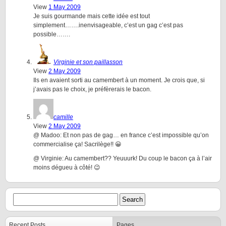
View
1 May 2009
Je suis gourmande mais cette idée est tout
simplement…….inenvisageable, c’est un gag c’est pas
possible…….
Virginie et son paillasson
View
2 May 2009
Ils en avaient sorti au camembert à un moment. Je crois que, si
j’avais pas le choix, je préfèrerais le bacon.
camille
View
2 May 2009
@ Madoo: Et non pas de gag… en france c’est impossible qu’on
commercialise ça! Sacrilège!! 😀
@ Virginie: Au camembert?? Yeuuurk! Du coup le bacon ça à l’air
moins dégueu à côté! 😉
Recent Posts
Pages