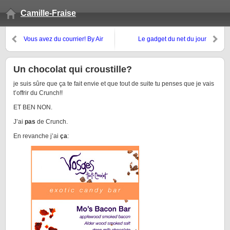
Camille-Fraise
Vous avez du courrier! By Air
Le gadget du net du jour
Mail
Un chocolat qui croustille?
je suis sûre que ça te fait envie et que tout de suite tu penses que je vais
t’offrir du Crunch!!
ET BEN NON.
J’ai
pas
de Crunch.
En revanche j’ai
ça
: