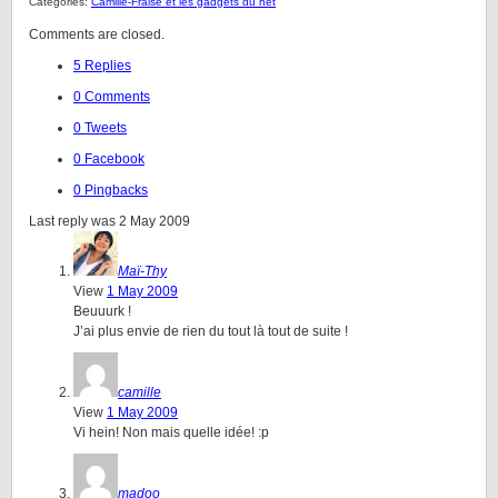
Categories:
Camille-Fraise et les gadgets du net
Comments are closed.
5 Replies
0 Comments
0 Tweets
0 Facebook
0 Pingbacks
Last reply was 2 May 2009
Maï-Thy
View
1 May 2009
Beuuurk !
J’ai plus envie de rien du tout là tout de suite !
camille
View
1 May 2009
Vi hein! Non mais quelle idée! :p
madoo