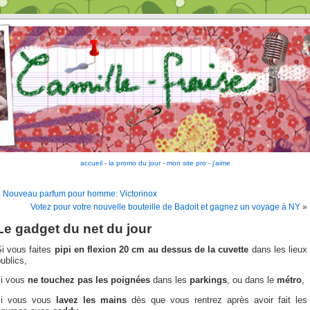
accueil
-
la promo du jour
-
mon site pro
-
j'aime
«
Nouveau parfum pour homme: Victorinox
Votez pour votre nouvelle bouteille de Badoit et gagnez un voyage à NY
»
Le gadget du net du jour
Si vous faites
pipi en flexion 20 cm au dessus de la cuvette
dans les lieux
ublics,
si vous
ne touchez pas les poignées
dans les
parkings
, ou dans le
métro
,
si vous vous
lavez les mains
dès que vous rentrez après avoir fait les