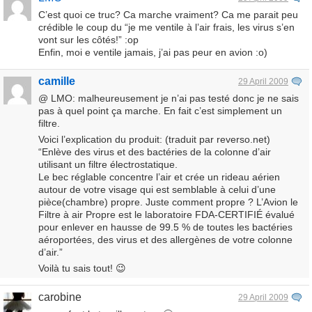
C’est quoi ce truc? Ca marche vraiment? Ca me parait peu
crédible le coup du “je me ventile à l’air frais, les virus s’en
vont sur les côtés!” :op
Enfin, moi e ventile jamais, j’ai pas peur en avion :o)
camille
29 April 2009
@ LMO: malheureusement je n’ai pas testé donc je ne sais
pas à quel point ça marche. En fait c’est simplement un
filtre.
Voici l’explication du produit: (traduit par reverso.net)
“Enlève des virus et des bactéries de la colonne d’air
utilisant un filtre électrostatique.
Le bec réglable concentre l’air et crée un rideau aérien
autour de votre visage qui est semblable à celui d’une
pièce(chambre) propre. Juste comment propre ? L’Avion le
Filtre à air Propre est le laboratoire FDA-CERTIFIÉ évalué
pour enlever en hausse de 99.5 % de toutes les bactéries
aéroportées, des virus et des allergènes de votre colonne
d’air.”
Voilà tu sais tout! 😉
carobine
29 April 2009