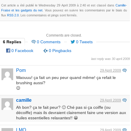
Cet article a été publié le Wednesday 29 April 2009 à 2:40 et est classé dans
Camille-
Fraise et les gadgets du net
. Vous pouvez en suivre les commentaires par le biais du
flux
RSS 2.0
. Les commentaires et pings sont fermés.
Comments are closed.
6 Replies
0 Comments
0 Tweets
0 Facebook
0 Pingbacks
last reply was 30 april 2009
Pom
29 April 2009
Waouuu! ça fait un peu peur quand même! ça refait le
brushing aussi?
😉
camille
29 April 2009
Ah bon? ça te fait peur? 🙂 Ché pas si ça coiffe (ou
décoiffe) mais ils devraient clairement faire une version aux
huiles essentielles relaxantes!! 😀
LMO
29 April 2009