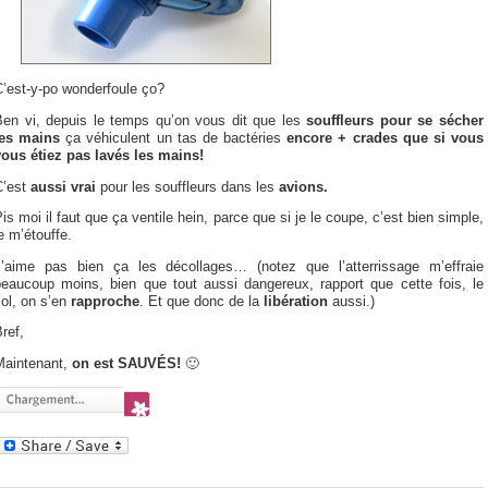
C’est-y-po wonderfoule ço?
Ben vi, depuis le temps qu’on vous dit que les
souffleurs pour se sécher
les mains
ça véhiculent un tas de bactéries
encore + crades que si vous
vous étiez pas lavés les mains!
C’est
aussi vrai
pour les souffleurs dans les
avions.
is moi il faut que ça ventile hein, parce que si je le coupe, c’est bien simple,
e m’étouffe.
J’aime pas bien ça les décollages… (notez que l’atterrissage m’effraie
beaucoup moins, bien que tout aussi dangereux, rapport que cette fois, le
ol, on s’en
rapproche
. Et que donc de la
libération
aussi.)
ref,
Maintenant,
on est SAUVÉS!
🙂