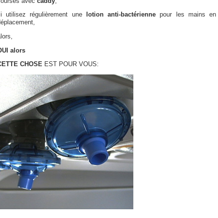
courses avec
caddy
,
si utilisez régulièrement une
lotion anti-bactérienne
pour les mains en
déplacement,
lors,
OUI alors
CETTE CHOSE
EST POUR VOUS: