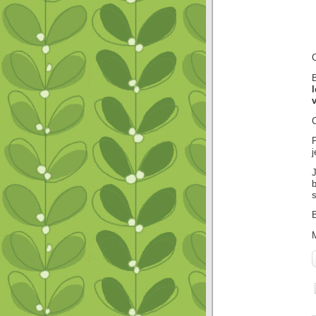
P
j
s
B