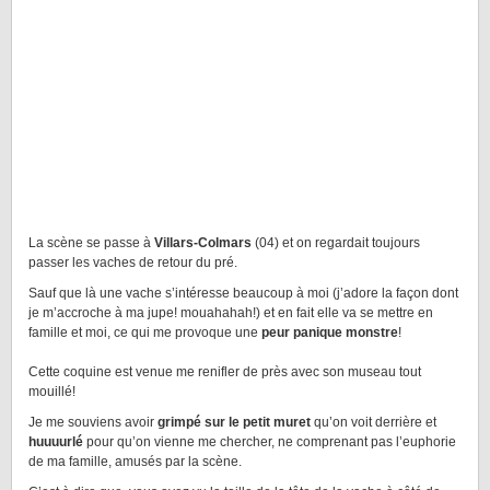
La scène se passe à
Villars-Colmars
(04) et on regardait toujours
passer les vaches de retour du pré.
Sauf que là une vache s’intéresse beaucoup à moi (j’adore la façon dont
je m’accroche à ma jupe! mouahahah!) et en fait elle va se mettre en
famille et moi, ce qui me provoque une
peur panique monstre
!
Cette coquine est venue me renifler de près avec son museau tout
mouillé!
Je me souviens avoir
grimpé sur le petit muret
qu’on voit derrière et
huuuurlé
pour qu’on vienne me chercher, ne comprenant pas l’euphorie
de ma famille, amusés par la scène.