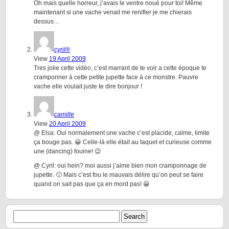
Oh mais quelle horreur, j’avais le ventre noué pour toi! Même
maintenant si une vache venait me renifler je me chierais
dessus…
cyril®
View
19 April 2009
Tres jolie cette vidéo, c’est marrant de te voir a cette époque te
cramponner à cette petite jupette face à ce monstre. Pauvre
vache elle voulait juste te dire bonjour !
camille
View
20 April 2009
@ Elsa: Oui normalement une vache c’est placide, calme, limite
ça bouge pas. 😀 Celle-là elle était au taquet et curieuse comme
une (dancing) fouine! 😉
@ Cyril: oui hein? moi aussi j’aime bien mon cramponnage de
jupette. 🙂 Mais c’est fou le mauvais délire qu’on peut se faire
quand on sait pas que ça en mord pas! 😀