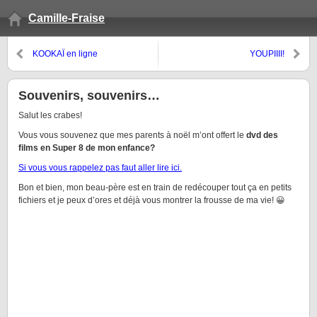
Camille-Fraise
KOOKAÏ en ligne
YOUPIIII!
Souvenirs, souvenirs…
Salut les crabes!
Vous vous souvenez que mes parents à noël m’ont offert le
dvd des
films en Super 8 de mon enfance?
Si vous vous rappelez pas faut aller lire ici.
Bon et bien, mon beau-père est en train de redécouper tout ça en petits
fichiers et je peux d’ores et déjà vous montrer la frousse de ma vie! 😀