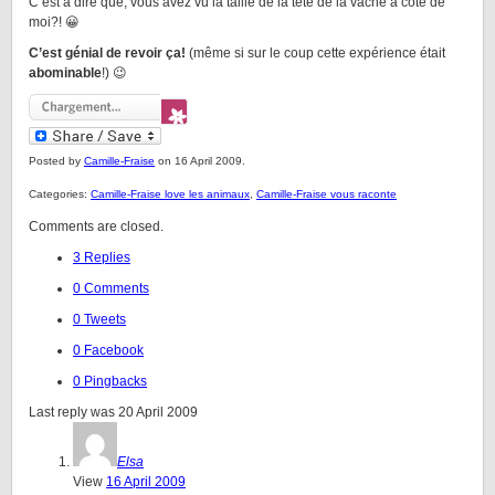
C’est à dire que, vous avez vu la taille de la tête de la vache à côté de
moi?! 😀
C’est génial de revoir ça!
(même si sur le coup cette expérience était
abominable
!) 😉
Posted by
Camille-Fraise
on 16 April 2009.
Categories:
Camille-Fraise love les animaux
,
Camille-Fraise vous raconte
Comments are closed.
3 Replies
0 Comments
0 Tweets
0 Facebook
0 Pingbacks
Last reply was 20 April 2009
Elsa
View
16 April 2009