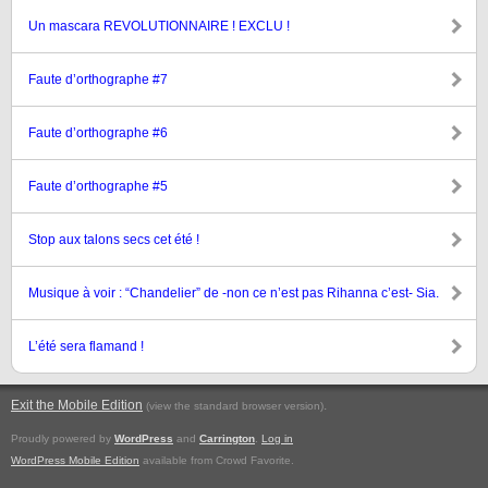
Un mascara REVOLUTIONNAIRE ! EXCLU !
Faute d’orthographe #7
Faute d’orthographe #6
Faute d’orthographe #5
Stop aux talons secs cet été !
Musique à voir : “Chandelier” de -non ce n’est pas Rihanna c’est- Sia.
L’été sera flamand !
Exit the Mobile Edition
.
(view the standard browser version)
Proudly powered by
WordPress
and
Carrington
.
Log in
WordPress Mobile Edition
available from Crowd Favorite.