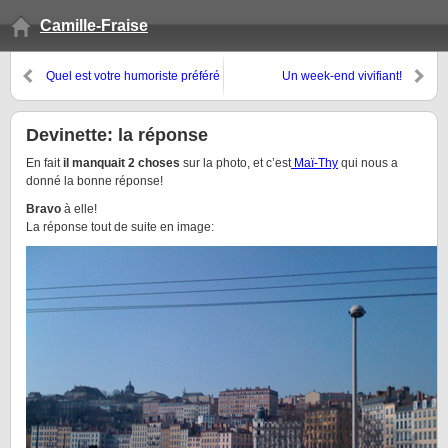
Camille-Fraise
Quel est votre humoriste préféré
Un week-end vivifiant!
(du moment)?
Devinette: la réponse
En fait
il manquait 2 choses
sur la photo, et c’est
Maï-Thy
qui nous a
donné la bonne réponse!
Bravo
à elle!
La réponse tout de suite en image: