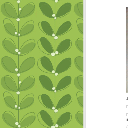
J
D
s