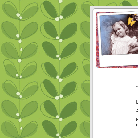
A
E
(