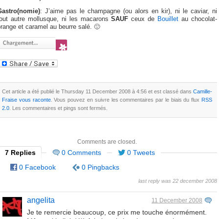
Gastro(nomie)
: J’aime pas le champagne (ou alors en kir), ni le caviar, ni
tout autre mollusque, ni les macarons
SAUF
ceux de
Bouillet
au chocolat-
range et caramel au beurre salé. 🙂
Cet article a été publié le Thursday 11 December 2008 à 4:56 et est classé dans
Camille-
Fraise vous raconte
. Vous pouvez en suivre les commentaires par le biais du flux
RSS
2.0
. Les commentaires et pings sont fermés.
Comments are closed.
7 Replies
0 Comments
0 Tweets
0 Facebook
0 Pingbacks
last reply was 22 december 2008
angelita
11 December 2008
Je te remercie beaucoup, ce prix me touche énormément.