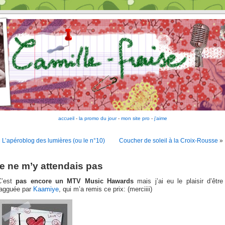
accueil
-
la promo du jour
-
mon site pro
-
j'aime
«
L’apéroblog des lumières (ou le n°10)
Coucher de soleil à la Croix-Rousse
»
je ne m’y attendais pas
C’est
pas encore un MTV Music Hawards
mais j’ai eu le plaisir d’être
tagguée par
Kaamiye
, qui m’a remis ce prix: (merciiii)