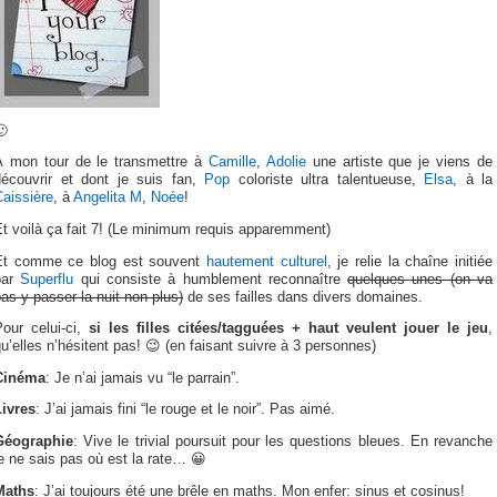
🙂
À mon tour de le transmettre à
Camille
,
Adolie
une artiste que je viens de
découvrir et dont je suis fan,
Pop
coloriste ultra talentueuse,
Elsa
, à la
aissière
, à
Angelita M
,
Noée
!
t voilà ça fait 7! (Le minimum requis apparemment)
Et comme ce blog est souvent
hautement culturel
, je relie la chaîne initiée
par
Superflu
qui consiste à humblement reconnaître
quelques unes (on va
as y passer la nuit non plus)
de ses failles dans divers domaines.
Pour celui-ci,
si les filles citées/tagguées + haut veulent jouer le jeu
,
u’elles n’hésitent pas! 😉 (en faisant suivre à 3 personnes)
Cinéma
: Je n’ai jamais vu “le parrain”.
Livres
: J’ai jamais fini “le rouge et le noir”. Pas aimé.
Géographie
: Vive le trivial poursuit pour les questions bleues. En revanche
e ne sais pas où est la rate… 😀
Maths
: J’ai toujours été une brêle en maths. Mon enfer: sinus et cosinus!