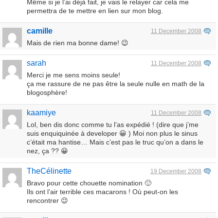
Même si je l’ai déjà fait, je vais le relayer car cela me
permettra de te mettre en lien sur mon blog.
camille
11 December 2008
Mais de rien ma bonne dame! 😉
sarah
11 December 2008
Merci je me sens moins seule!
ça me rassure de ne pas être la seule nulle en math de la
blogosphère!
kaamiye
11 December 2008
Lol, ben dis donc comme tu l’as expédié ! (dire que j’me
suis enquiquinée à developer 😀 ) Moi non plus le sinus
c’était ma hantise… Mais c’est pas le truc qu’on a dans le
nez, ça ?? 😀
TheCélinette
19 December 2008
Bravo pour cette chouette nomination 🙂
Ils ont l’air terrible ces macarons ! Où peut-on les
rencontrer 😉