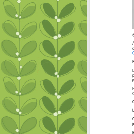
C
E
p
q
j