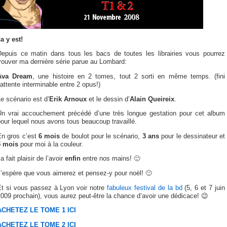
a y est!
Depuis ce matin dans tous les bacs de toutes les librairies vous pourrez
rouver ma dernière série parue au Lombard:
Ava Dream
, une histoire en 2 tomes, tout 2 sorti en même temps. (fini
’attente interminable entre 2 opus!)
e scénario est d’
Erik Arnoux
et le dessin d’
Alain Queireix
.
Un vrai accouchement précédé d’une très longue gestation pour cet album
our lequel nous avons tous beaucoup travaillé.
En gros c’est
6 mois
de boulot pour le scénario,
3 ans
pour le dessinateur et
5 mois
pour moi à la couleur.
a fait plaisir de l’avoir
enfin
entre nos mains! 🙂
’espère que vous aimerez et pensez-y pour noël! 🙂
Et si vous passez à Lyon voir notre
fabuleux festival de la bd
(5, 6 et 7 juin
009 prochain), vous aurez peut-être la chance d’avoir une dédicace! 😉
ACHETEZ LE TOME 1 ICI
ACHETEZ LE TOME 2 ICI