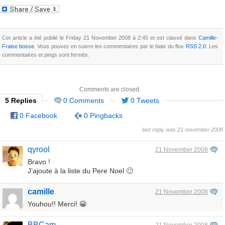
Cet article a été publié le Friday 21 November 2008 à 2:45 et est classé dans
Camille-
Fraise bosse
. Vous pouvez en suivre les commentaires par le biais du flux
RSS 2.0
. Les
commentaires et pings sont fermés.
Comments are closed.
5 Replies
0 Comments
0 Tweets
0 Facebook
0 Pingbacks
last reply was 21 november 2008
qyrool
21 November 2008
Bravo !
J’ajoute à la liste du Pere Noel 🙂
camille
21 November 2008
Youhou!! Merci! 😀
BBCam
21 November 2008