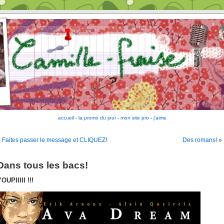
accueil
-
la promo du jour
-
mon site pro
-
j'aime
«
Faites passer le message et CLIQUEZ!
Des romans!
»
Dans tous les bacs!
OUPIIIII !!!