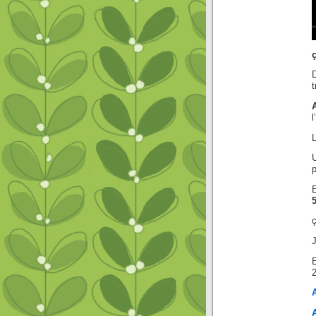
ç
t
l
L
p
ç
J
2