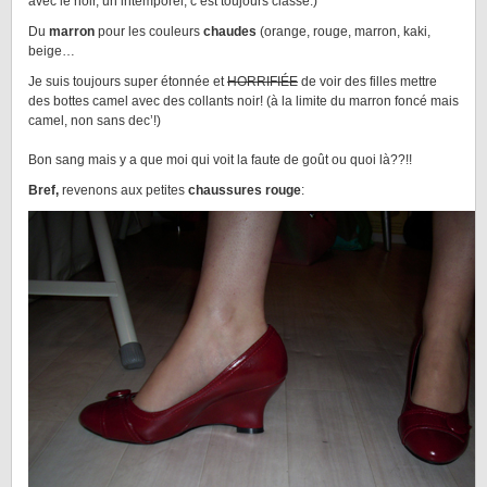
avec le noir, un intemporel, c’est toujours classe.)
Du
marron
pour les couleurs
chaudes
(orange, rouge, marron, kaki,
beige…
Je suis toujours super étonnée et
HORRIFIÉE
de voir des filles mettre
des bottes camel avec des collants noir! (à la limite du marron foncé mais
camel, non sans dec’!)
Bon sang mais y a que moi qui voit la faute de goût ou quoi là??!!
Bref,
revenons aux petites
chaussures rouge
: