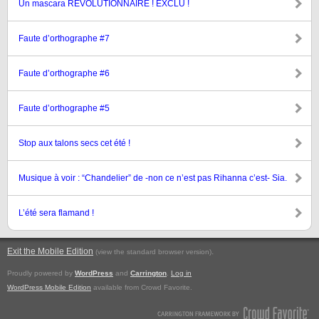
Un mascara REVOLUTIONNAIRE ! EXCLU !
Faute d’orthographe #7
Faute d’orthographe #6
Faute d’orthographe #5
Stop aux talons secs cet été !
Musique à voir : “Chandelier” de -non ce n’est pas Rihanna c’est- Sia.
L’été sera flamand !
Exit the Mobile Edition
.
(view the standard browser version)
Proudly powered by
WordPress
and
Carrington
.
Log in
WordPress Mobile Edition
available from Crowd Favorite.