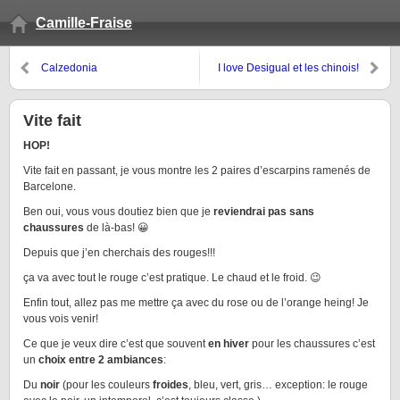
Camille-Fraise
Calzedonia
I love Desigual et les chinois!
Vite fait
HOP!
Vite fait en passant, je vous montre les 2 paires d’escarpins ramenés de
Barcelone.
Ben oui, vous vous doutiez bien que je
reviendrai pas sans
chaussures
de là-bas! 😀
Depuis que j’en cherchais des rouges!!!
ça va avec tout le rouge c’est pratique. Le chaud et le froid. 😉
Enfin tout, allez pas me mettre ça avec du rose ou de l’orange heing! Je
vous vois venir!
Ce que je veux dire c’est que souvent
en hiver
pour les chaussures c’est
un
choix entre 2 ambiances
:
Du
noir
(pour les couleurs
froides
, bleu, vert, gris… exception: le rouge