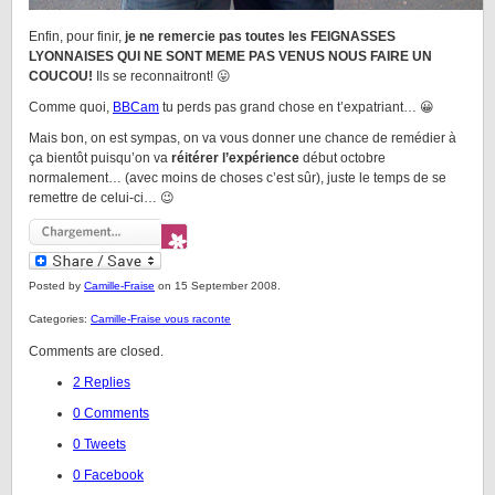
Enfin, pour finir,
je ne remercie pas toutes les FEIGNASSES
LYONNAISES QUI NE SONT MEME PAS VENUS NOUS FAIRE UN
COUCOU!
Ils se reconnaitront! 😛
Comme quoi,
BBCam
tu perds pas grand chose en t’expatriant… 😀
Mais bon, on est sympas, on va vous donner une chance de remédier à
ça bientôt puisqu’on va
réitérer l’expérience
début octobre
normalement… (avec moins de choses c’est sûr), juste le temps de se
remettre de celui-ci… 😉
Posted by
Camille-Fraise
on 15 September 2008.
Categories:
Camille-Fraise vous raconte
Comments are closed.
2 Replies
0 Comments
0 Tweets
0 Facebook