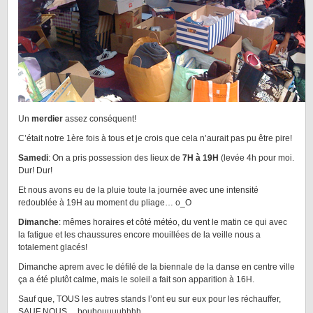
Un
merdier
assez conséquent!
C’était notre 1ère fois à tous et je crois que cela n’aurait pas pu être pire!
Samedi
: On a pris possession des lieux de
7H à 19H
(levée 4h pour moi.
Dur! Dur!
Et nous avons eu de la pluie toute la journée avec une intensité
redoublée à 19H au moment du pliage… o_O
Dimanche
: mêmes horaires et côté météo, du vent le matin ce qui avec
la fatigue et les chaussures encore mouillées de la veille nous a
totalement glacés!
Dimanche aprem avec le défilé de la biennale de la danse en centre ville
ça a été plutôt calme, mais le soleil a fait son apparition à 16H.
Sauf que, TOUS les autres stands l’ont eu sur eux pour les réchauffer,
SAUF NOUS… bouhouuuuhhhh…