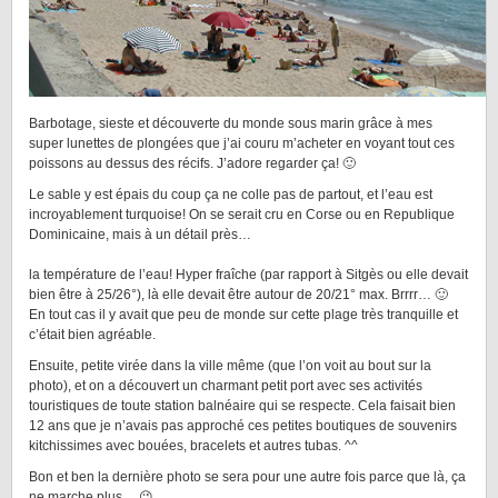
Barbotage, sieste et découverte du monde sous marin grâce à mes
super lunettes de plongées que j’ai couru m’acheter en voyant tout ces
poissons au dessus des récifs. J’adore regarder ça! 🙂
Le sable y est épais du coup ça ne colle pas de partout, et l’eau est
incroyablement turquoise! On se serait cru en Corse ou en Republique
Dominicaine, mais à un détail près…
la température de l’eau! Hyper fraîche (par rapport à Sitgès ou elle devait
bien être à 25/26°), là elle devait être autour de 20/21° max. Brrrr… 🙂
En tout cas il y avait que peu de monde sur cette plage très tranquille et
c’était bien agréable.
Ensuite, petite virée dans la ville même (que l’on voit au bout sur la
photo), et on a découvert un charmant petit port avec ses activités
touristiques de toute station balnéaire qui se respecte. Cela faisait bien
12 ans que je n’avais pas approché ces petites boutiques de souvenirs
kitchissimes avec bouées, bracelets et autres tubas. ^^
Bon et ben la dernière photo se sera pour une autre fois parce que là, ça
ne marche plus… 😉