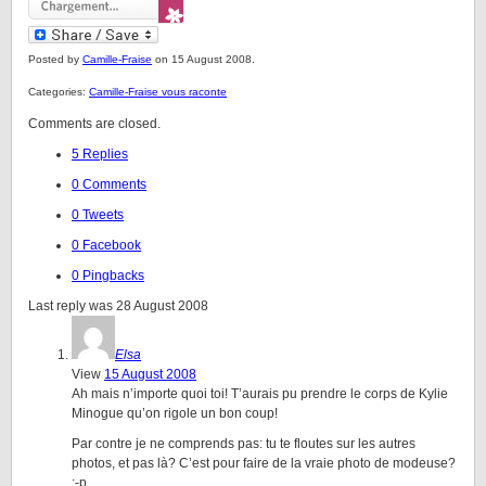
Posted by
Camille-Fraise
on 15 August 2008.
Categories:
Camille-Fraise vous raconte
Comments are closed.
5 Replies
0 Comments
0 Tweets
0 Facebook
0 Pingbacks
Last reply was 28 August 2008
Elsa
View
15 August 2008
Ah mais n’importe quoi toi! T’aurais pu prendre le corps de Kylie
Minogue qu’on rigole un bon coup!
Par contre je ne comprends pas: tu te floutes sur les autres
photos, et pas là? C’est pour faire de la vraie photo de modeuse?
;-p