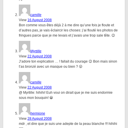
camille
View
16 August 2008
Bon comme vous êtes déjà 2 à me dire qu’une fois je floute et
d’autres pas, je vais éclaircir les choses: j’ai flouté les photos de
fringues parce que je me levais et j’avais une trop sale tête. 😉
Myrtille
View
22 August 2008
J’adore ton explication … ! fallait du courage 😉 Bon mais sinon
t’as bronzé avec un masque ou bien ? 😛
camille
View
22 August 2008
@ Myrtille: hihihi! Euh voui on dirait que je me suis endormie
sous mon bouquin! 😀
hermione
View
28 August 2008
mdr , et dire que je suis une adepte de la peau blanche !!! hihihi