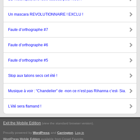
Un mascara REVOLUTIONNAIRE ! EXCLU !
Faute d’orthographe #7
Faute d’orthographe #6
Faute d’orthographe #5
Stop aux talons secs cet été !
Musique à voir : “Chandelier” de -non ce n’est pas Rihanna c’est- Sia.
L’été sera flamand !
Exit the Mobile Edition
.
(view the standard browser version)
Proudly powered by
WordPress
and
Carrington
.
Log in
WordPress Mobile Edition
available from Crowd Favorite.